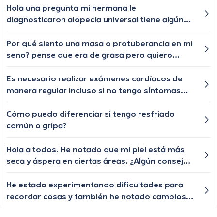
Hola una pregunta mi hermana le
diagnosticaron alopecia universal tiene algún
tratamiento para q le vuelva a crecer el cabello
las cejas y pestañas , aunque ya le están
Por qué siento una masa o protuberancia en mi
creciendo de a poquito pero lento y chiquititos
seno? pense que era de grasa pero quiero
pelitos blancos y unos negros con las cejas y
asegurarme ya que me preocupa mucho.
pestañas igual algún tratamiento q le ayude a
Es necesario realizar exámenes cardíacos de
crecer o esa enfermedad ya no tiene
manera regular incluso si no tengo síntomas
tratamiento?
evidentes?
Cómo puedo diferenciar si tengo resfriado
común o gripa?
Hola a todos. He notado que mi piel está más
seca y áspera en ciertas áreas. ¿Algún consejo
para hidratarla?
He estado experimentando dificultades para
recordar cosas y también he notado cambios
en mi comportamiento. A veces me siento más