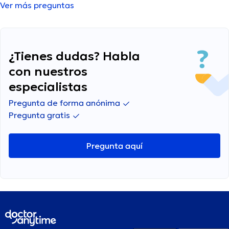
irritable y tengo problemas para concentrarme.
Ver más preguntas
¿Alguien tiene alguna idea de qué podría estar
pasando y qué puedo hacer al respecto?
¿Tienes dudas? Habla
con nuestros
especialistas
Pregunta de forma anónima
Pregunta gratis
Pregunta aquí