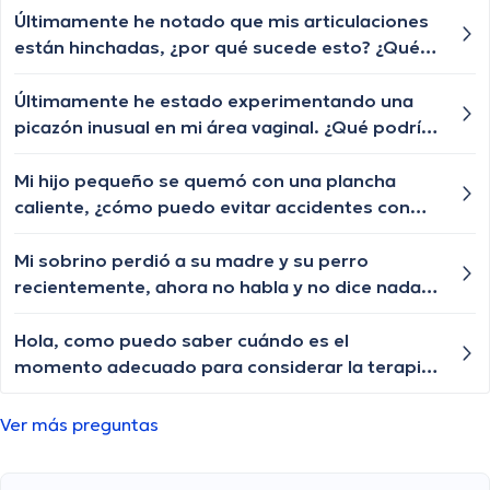
para dormir mejor?
Últimamente he notado que mis articulaciones
están hinchadas, ¿por qué sucede esto? ¿Qué
puedo hacer para reducir la inflamación?
Últimamente he estado experimentando una
picazón inusual en mi área vaginal. ¿Qué podría
estar causando esto y qué puedo hacer para
aliviarla?
Mi hijo pequeño se quemó con una plancha
caliente, ¿cómo puedo evitar accidentes con
objetos calientes en casa?
Mi sobrino perdió a su madre y su perro
recientemente, ahora no habla y no dice nada,
no se expresa, no le gusta que le hablen del
tema y se molesta mucho y dice que no quiere
Hola, como puedo saber cuándo es el
que le tengan lastima. Que puedo hacer? Estoy
momento adecuado para considerar la terapia
muy preocupada por el.
como opción para tratar la depresión?
Ver más preguntas