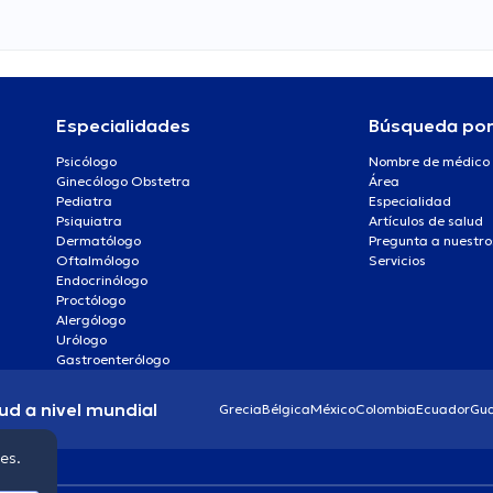
Especialidades
Búsqueda po
Psicólogo
Nombre de médico
Ginecólogo Obstetra
Área
Pediatra
Especialidad
Psiquiatra
Artículos de salud
Dermatólogo
Pregunta a nuestro
Oftalmólogo
Servicios
Endocrinólogo
Proctólogo
Alergólogo
Urólogo
Gastroenterólogo
ud a nivel mundial
Grecia
Bélgica
México
Colombia
Ecuador
Gu
ies.