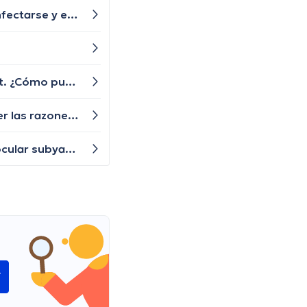
¿Es normal tener ampollas y costras en la piel cuando se tiene dermatitis aguda? Me preocupa que puedan infectarse y empeorar mi condición.
Me preocupa que pueda tener un problema de tiroides. Tengo varios de los síntomas que he visto en internet. ¿Cómo puedo confirmarlo?
He notado un aumento en la frecuencia de los escalofríos y temblores sin causa aparente. ¿Cuáles podrían ser las razones detrás de estos escalofríos y cuándo debería preocuparme?
He notado un cambio en mi visión, con destellos y manchas flotantes, ¿es posible que haya algún problema ocular subyacente?
í