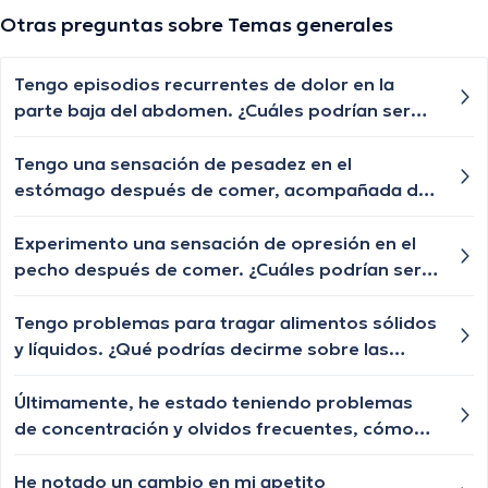
Otras preguntas sobre Temas generales
Tengo episodios recurrentes de dolor en la
parte baja del abdomen. ¿Cuáles podrían ser
las posibles causas de este dolor abdominal y
cuándo debería buscar atención médica?
Tengo una sensación de pesadez en el
estómago después de comer, acompañada de
eructos frecuentes. ¿Cuáles podrían ser las
posibles causas de esta sensación y cuándo
Experimento una sensación de opresión en el
debería buscar orientación médica?
pecho después de comer. ¿Cuáles podrían ser
las posibles causas de esta sensación de
opresión y cuándo debería buscar atención
Tengo problemas para tragar alimentos sólidos
médica?
y líquidos. ¿Qué podrías decirme sobre las
posibles causas de la disfagia y cuándo debería
buscar ayuda médica?
Últimamente, he estado teniendo problemas
de concentración y olvidos frecuentes, cómo
puedo evaluar mi salud mental?
He notado un cambio en mi apetito