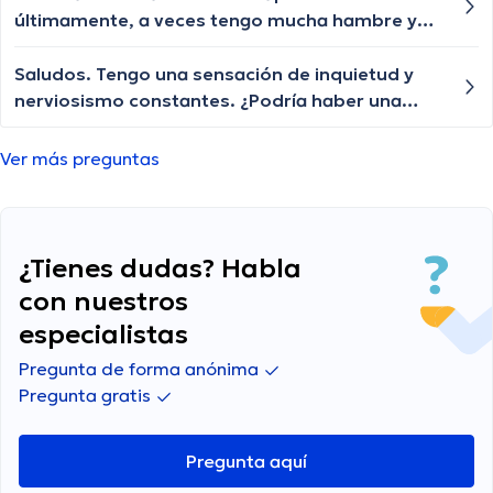
últimamente, a veces tengo mucha hambre y
otras veces pierdo el interés en la comida, ¿qué
podría estar pasando?
Saludos. Tengo una sensación de inquietud y
nerviosismo constantes. ¿Podría haber una
razón médica detrás de esto?
Ver más preguntas
¿Tienes dudas? Habla
con nuestros
especialistas
Pregunta de forma anónima
Pregunta gratis
Pregunta aquí