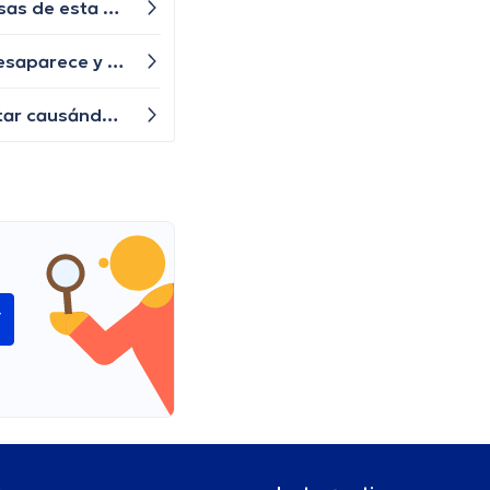
Experimento una sensación de opresión en el pecho después de comer. ¿Cuáles podrían ser las posibles causas de esta sensación de opresión y cuándo debería buscar atención médica?
Buenas noches mi sobrino tiene 5 años y presenta una bolita en un párpado inferior que por momentos se desaparece y nuevamente le vuelve aparecer, qué especialista nos puede ayudar?
Me han aparecido pequeños bultitos rojos en mi cara, especialmente en las mejillas y la nariz, ¿qué podría estar causándolos y cómo puedo tratarlos adecuadamente?
í