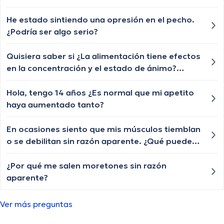
tratamiento para q le vuelva a crecer el cabello
las cejas y pestañas , aunque ya le están
He estado sintiendo una opresión en el pecho.
creciendo de a poquito pero lento y chiquititos
¿Podría ser algo serio?
pelitos blancos y unos negros con las cejas y
pestañas igual algún tratamiento q le ayude a
Quisiera saber si ¿La alimentación tiene efectos
crecer o esa enfermedad ya no tiene
en la concentración y el estado de ánimo?
tratamiento?
Gracias.
Hola, tengo 14 años ¿Es normal que mi apetito
haya aumentado tanto?
En ocasiones siento que mis músculos tiemblan
o se debilitan sin razón aparente. ¿Qué puede
estar causando esto?
¿Por qué me salen moretones sin razón
aparente?
Ver más preguntas