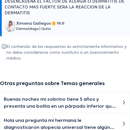
DESENCADENA EL FACTOR DE ALERGIA O DERMATITIS DE
CONTACTO MAS FUERTE SERA LA REACCION DE LA
DERMATITIS
Ximena Gallegos
10,0
Dermatólogo
|
Quito
El contenido de las respuestas es estrictamente informativo y
no debe considerarse como sustituto a un asesoramiento
médico.
Otras preguntas sobre Temas generales
Buenas noches mi sobrino tiene 5 años y
presenta una bolita en un párpado inferior que
por momentos se desaparece y nuevamente le
vuelve aparecer, qué especialista nos puede
Hola una pregunta mi hermana le
ayudar?
diagnosticaron alopecia universal tiene algún