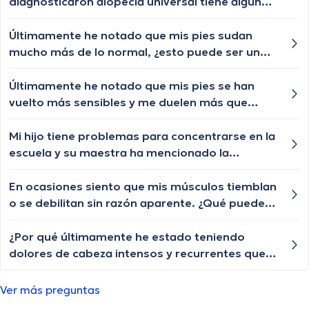
ayudar?
diagnosticaron alopecia universal tiene algún
tratamiento para q le vuelva a crecer el cabello
las cejas y pestañas , aunque ya le están
Últimamente he notado que mis pies sudan
creciendo de a poquito pero lento y chiquititos
mucho más de lo normal, ¿esto puede ser un
pelitos blancos y unos negros con las cejas y
signo de algo malo? Me preocupa que pueda
pestañas igual algún tratamiento q le ayude a
ser un síntoma de algún problema de salud más
Últimamente he notado que mis pies se han
crecer o esa enfermedad ya no tiene
serio, y no quiero ignorarlo si es así.
vuelto más sensibles y me duelen más que
tratamiento?
antes cuando estoy cansada, ¿esto es normal?
Me preocupa porque antes no tenía estos
Mi hijo tiene problemas para concentrarse en la
problemas y no sé qué está causando esto.
escuela y su maestra ha mencionado la
posibilidad de TDAH, ¿cuáles son los pasos para
un diagnóstico y tratamiento?
En ocasiones siento que mis músculos tiemblan
o se debilitan sin razón aparente. ¿Qué puede
estar causando esto?
¿Por qué últimamente he estado teniendo
dolores de cabeza intensos y recurrentes que
afectan mi calidad de vida? He notado que
estos dolores de cabeza se presentan con
Ver más preguntas
frecuencia y me preocupa cómo manejarlos.