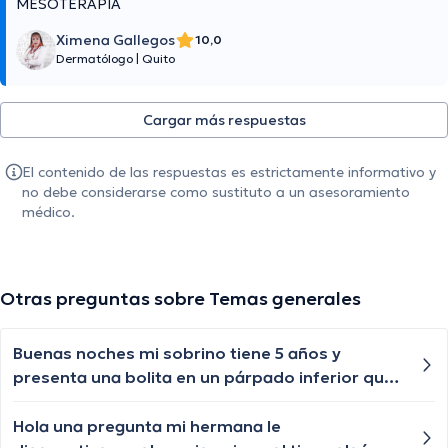
MESOTERAPIA
Ximena Gallegos
10,0
Dermatólogo
|
Quito
Cargar más respuestas
El contenido de las respuestas es estrictamente informativo y
no debe considerarse como sustituto a un asesoramiento
médico.
Otras preguntas sobre Temas generales
Buenas noches mi sobrino tiene 5 años y
presenta una bolita en un párpado inferior que
por momentos se desaparece y nuevamente le
vuelve aparecer, qué especialista nos puede
Hola una pregunta mi hermana le