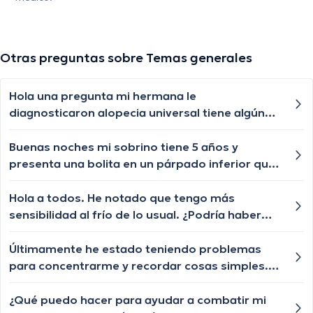
Otras preguntas sobre Temas generales
Hola una pregunta mi hermana le
diagnosticaron alopecia universal tiene algún
tratamiento para q le vuelva a crecer el cabello
las cejas y pestañas , aunque ya le están
Buenas noches mi sobrino tiene 5 años y
creciendo de a poquito pero lento y chiquititos
presenta una bolita en un párpado inferior que
pelitos blancos y unos negros con las cejas y
por momentos se desaparece y nuevamente le
pestañas igual algún tratamiento q le ayude a
vuelve aparecer, qué especialista nos puede
Hola a todos. He notado que tengo más
crecer o esa enfermedad ya no tiene
ayudar?
sensibilidad al frío de lo usual. ¿Podría haber
tratamiento?
una causa médica?
Últimamente he estado teniendo problemas
para concentrarme y recordar cosas simples.
¿Podría esto estar relacionado con la tiroiditis
de Hashimoto? ¿Qué puedo hacer para mejorar
¿Qué puedo hacer para ayudar a combatir mi