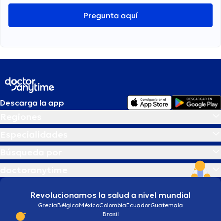
Pregunta aquí
Descarga la app
Regiones
Especialidades
Búsqueda por
doctoranytime
Revolucionamos la salud a nivel mundial
Grecia
Bélgica
México
Colombia
Ecuador
Guatemala
Brasil