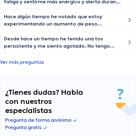
mi memoria y concentración?
fatiga y sentirme más enérgico y alerta durante
el día?
Hace algún tiempo he notado que estoy
experimentando un aumento de peso
inexplicable. Me preocupa porque no he
cambiado mis hábitos alimenticios ni mi rutina
Desde hace un tiempo he tenido una tos
de ejercicio. ¿Alguien sabe qué podría estar
persistente y me siento agotado. No tengo
causando esto y cómo podría abordarlo?
fiebre, pero la tos no se va. ¿Alguno de ustedes
podría darme alguna idea sobre qué podría
Ver más preguntas
estar causando esta tos y cómo puedo
aliviarla?
¿Tienes dudas? Habla
con nuestros
especialistas
Pregunta de forma anónima
Pregunta gratis