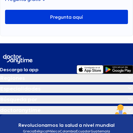
Pregunta aquí
Descarga la app
Regiones
Especialidades
Búsqueda por
doctoranytime
Revolucionamos la salud a nivel mundial
Grecia
Bélgica
México
Colombia
Ecuador
Guatemala