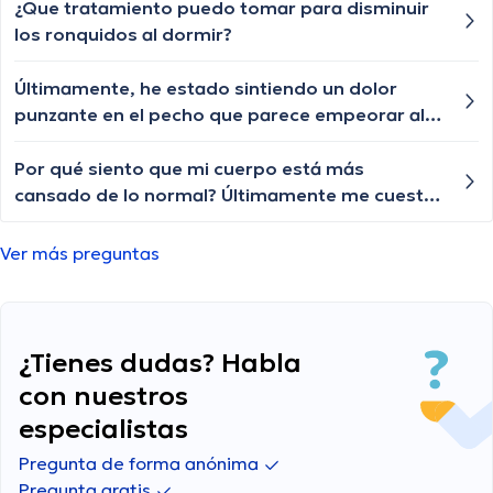
¿Que tratamiento puedo tomar para disminuir
los ronquidos al dormir?
Últimamente, he estado sintiendo un dolor
punzante en el pecho que parece empeorar al
respirar profundamente, ¿podría ser un
problema pulmonar?
Por qué siento que mi cuerpo está más
cansado de lo normal? Últimamente me cuesta
trabajo hacer actividades que antes me
resultaban fáciles y me siento agotada todo el
Ver más preguntas
tiempo.
¿Tienes dudas? Habla
con nuestros
especialistas
Pregunta de forma anónima
Pregunta gratis