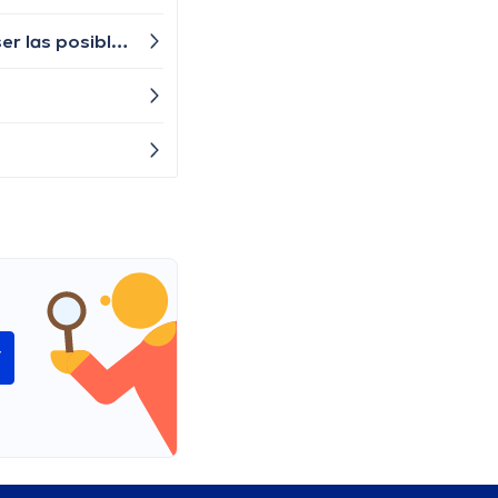
Experimento una sensación de entumecimiento facial, especialmente en la mejilla derecha. ¿Cuáles podrían ser las posibles causas de este entumecimiento y cuándo debería buscar ayuda médica?
í