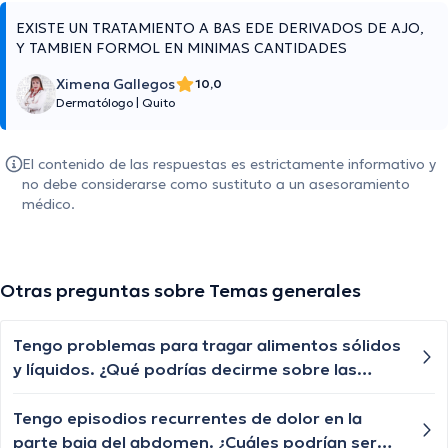
EXISTE UN TRATAMIENTO A BAS EDE DERIVADOS DE AJO,
Y TAMBIEN FORMOL EN MINIMAS CANTIDADES
Ximena Gallegos
10,0
Dermatólogo
|
Quito
El contenido de las respuestas es estrictamente informativo y
no debe considerarse como sustituto a un asesoramiento
médico.
Otras preguntas sobre Temas generales
Tengo problemas para tragar alimentos sólidos
y líquidos. ¿Qué podrías decirme sobre las
posibles causas de la disfagia y cuándo debería
buscar ayuda médica?
Tengo episodios recurrentes de dolor en la
parte baja del abdomen. ¿Cuáles podrían ser