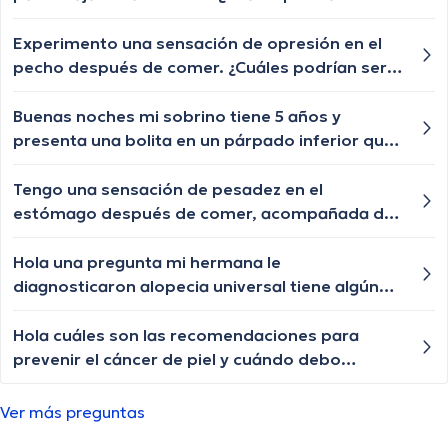
las posibles causas de este dolor abdominal y
cuándo debería buscar atención médica?
Experimento una sensación de opresión en el
pecho después de comer. ¿Cuáles podrían ser
las posibles causas de esta sensación de
opresión y cuándo debería buscar atención
Buenas noches mi sobrino tiene 5 años y
médica?
presenta una bolita en un párpado inferior que
por momentos se desaparece y nuevamente le
vuelve aparecer, qué especialista nos puede
Tengo una sensación de pesadez en el
ayudar?
estómago después de comer, acompañada de
eructos frecuentes. ¿Cuáles podrían ser las
posibles causas de esta sensación y cuándo
Hola una pregunta mi hermana le
debería buscar orientación médica?
diagnosticaron alopecia universal tiene algún
tratamiento para q le vuelva a crecer el cabello
las cejas y pestañas , aunque ya le están
Hola cuáles son las recomendaciones para
creciendo de a poquito pero lento y chiquititos
prevenir el cáncer de piel y cuándo debo
pelitos blancos y unos negros con las cejas y
hacerme una revisión dermatológica?
pestañas igual algún tratamiento q le ayude a
Ver más preguntas
crecer o esa enfermedad ya no tiene