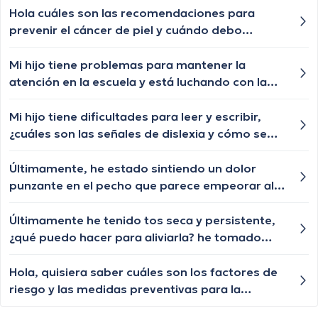
irritable y tengo problemas para concentrarme.
Hola cuáles son las recomendaciones para
¿Alguien tiene alguna idea de qué podría estar
prevenir el cáncer de piel y cuándo debo
pasando y qué puedo hacer al respecto?
hacerme una revisión dermatológica?
Mi hijo tiene problemas para mantener la
atención en la escuela y está luchando con la
lectura, ¿es posible que tenga dislexia y cómo
se diagnostica?
Mi hijo tiene dificultades para leer y escribir,
¿cuáles son las señales de dislexia y cómo se
diagnostica?
Últimamente, he estado sintiendo un dolor
punzante en el pecho que parece empeorar al
respirar profundamente, ¿podría ser un
problema pulmonar?
Últimamente he tenido tos seca y persistente,
¿qué puedo hacer para aliviarla? he tomado
medicamentos que me dan en la farmacia y
nada... hay alguna opcion natural?
Hola, quisiera saber cuáles son los factores de
riesgo y las medidas preventivas para la
osteoporosis? Gracias