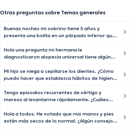
Otras preguntas sobre Temas generales
Buenas noches mi sobrino tiene 5 años y
presenta una bolita en un párpado inferior que
por momentos se desaparece y nuevamente le
vuelve aparecer, qué especialista nos puede
Hola una pregunta mi hermana le
ayudar?
diagnosticaron alopecia universal tiene algún
tratamiento para q le vuelva a crecer el cabello
las cejas y pestañas , aunque ya le están
Mi hijo se niega a cepillarse los dientes. ¿Cómo
creciendo de a poquito pero lento y chiquititos
puedo hacer que establezca hábitos de higiene
pelitos blancos y unos negros con las cejas y
bucal?
pestañas igual algún tratamiento q le ayude a
Tengo episodios recurrentes de vértigo y
crecer o esa enfermedad ya no tiene
mareos al levantarme rápidamente. ¿Cuáles
tratamiento?
podrían ser las posibles causas de estos
episodios y cuándo debería buscar orientación
Hola a todos. He notado que mis manos y pies
médica?
están más secos de lo normal. ¿Algún consejo
para hidratarlos?