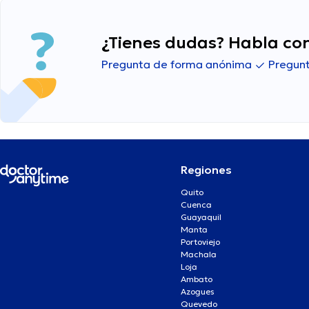
¿Tienes dudas? Habla con
Pregunta de forma anónima
Pregunt
Regiones
Quito
Cuenca
Guayaquil
Manta
Portoviejo
Machala
Loja
Ambato
Azogues
Quevedo