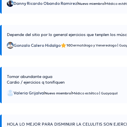
Danny Ricardo Obando Ramirez
|
|
Nuevo miembro
Médico estét
Depende del sitio por lo general ejercicios que tenplen los múscul
Gonzalo Calero Hidalgo
10
Dermatólogo y Venereologo
|
Guay
Tomar abundante agua
Cardio / ejercicios q tonifiquen
Valeria Grijalva
|
|
Nuevo miembro
Médico estético
|
Guayaquil
HOLA LO MEJOR PARA DISMINUIR LA CELULITIS SON EJER