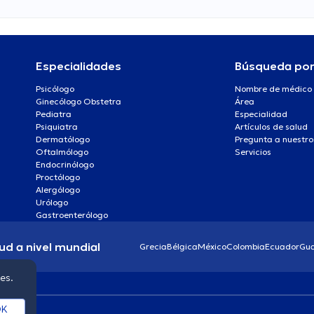
Especialidades
Búsqueda po
Psicólogo
Nombre de médico
Ginecólogo Obstetra
Área
Pediatra
Especialidad
Psiquiatra
Artículos de salud
Dermatólogo
Pregunta a nuestro
Oftalmólogo
Servicios
Endocrinólogo
Proctólogo
Alergólogo
Urólogo
Gastroenterólogo
ud a nivel mundial
Grecia
Bélgica
México
Colombia
Ecuador
Gu
ies.
K