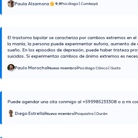
Paula Alzamora
9,9
Psicólogo
|
Cumbayá
El trastorno bipolar se caracteriza por cambios extremos en e
la manía, la persona puede experimentar euforia, aumento de e
sueño. En los episodios de depresión, puede haber tristeza pro
suicidas. Si experimentas cambios de ánimo extremos es neces
Paulo Morocho
|
|
Nuevo miembro
Psicólogo Clínico
|
Quito
Puede agendar una cita conmigo al +593985233308 o a mi co
Diego Estrella
|
|
Nuevo miembro
Psiquiatra
|
Durán