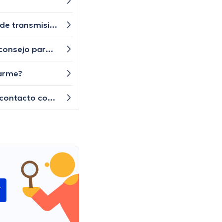
Buenas tardes, quisiera saber por favor cuáles son los métodos más efectivos para prevenir enfermedades de transmisión sexual? Gracias
Buen día. Últimamente he estado teniendo problemas para recordar nombres y fechas importantes. ¿Algún consejo para mejorar mi memoria?
parme?
He notado que tengo pequeñas ampollas rojas en la piel, ¿qué podría estar causando esto? No he estado en contacto con sustancias irritantes ni nada por el estilo.
í