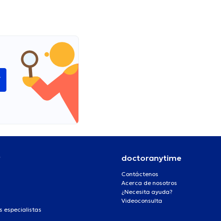
í
r
doctoranytime
Contáctenos
Acerca de nosotros
¿Necesita ayuda?
Videoconsulta
s especialistas