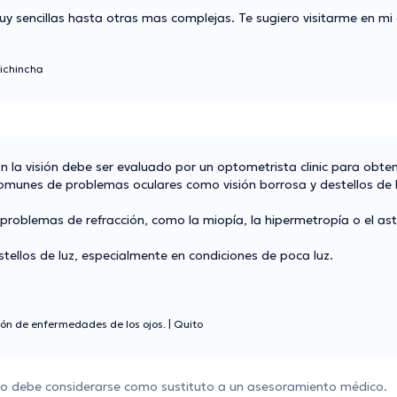
y sencillas hasta otras mas complejas. Te sugiero visitarme en mi 
ichincha
 la visión debe ser evaluado por un optometrista clinic para obte
munes de problemas oculares como visión borrosa y destellos de lu
r problemas de refracción, como la miopía, la hipermetropía o el a
tellos de luz, especialmente en condiciones de poca luz.
ión de enfermedades de los ojos.
|
Quito
 no debe considerarse como sustituto a un asesoramiento médico.