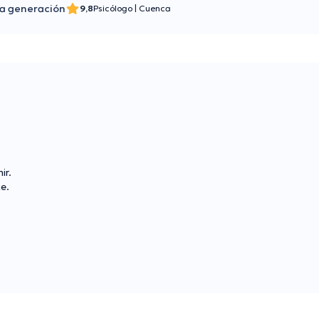
a generación
9,8
Psicólogo
|
Cuenca
ir.
e.