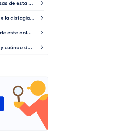
Experimento una sensación de opresión en el pecho después de comer. ¿Cuáles podrían ser las posibles causas de esta sensación de opresión y cuándo debería buscar atención médica?
Tengo problemas para tragar alimentos sólidos y líquidos. ¿Qué podrías decirme sobre las posibles causas de la disfagia y cuándo debería buscar ayuda médica?
Tengo episodios recurrentes de dolor en la parte baja del abdomen. ¿Cuáles podrían ser las posibles causas de este dolor abdominal y cuándo debería buscar atención médica?
Últimamente, he tenido episodios de temblores en las manos. ¿Hay alguna explicación para estos temblores y cuándo debería preocuparme?
í