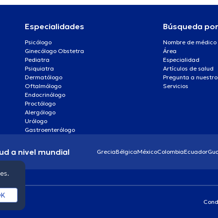
Especialidades
Búsqueda po
Psicólogo
Nombre de médico
Ginecólogo Obstetra
Área
Pediatra
Especialidad
Psiquiatra
Artículos de salud
Dermatólogo
Pregunta a nuestro
Oftalmólogo
Servicios
Endocrinólogo
Proctólogo
Alergólogo
Urólogo
Gastroenterólogo
ud a nivel mundial
Grecia
Bélgica
México
Colombia
Ecuador
Gu
ies.
K
Cond