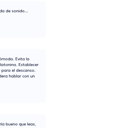
da de sonido...
cómoda. Evita la
elatonina. Establecer
e para el descanso.
dera hablar con un
ría bueno que leas,