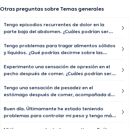
Otras preguntas sobre Temas generales
Tengo episodios recurrentes de dolor en la
parte baja del abdomen. ¿Cuáles podrían ser
las posibles causas de este dolor abdominal y
cuándo debería buscar atención médica?
Tengo problemas para tragar alimentos sólidos
y líquidos. ¿Qué podrías decirme sobre las
posibles causas de la disfagia y cuándo debería
buscar ayuda médica?
Experimento una sensación de opresión en el
pecho después de comer. ¿Cuáles podrían ser
las posibles causas de esta sensación de
opresión y cuándo debería buscar atención
Tengo una sensación de pesadez en el
médica?
estómago después de comer, acompañada de
eructos frecuentes. ¿Cuáles podrían ser las
posibles causas de esta sensación y cuándo
Buen día. Últimamente he estado teniendo
debería buscar orientación médica?
problemas para controlar mi peso y tengo más
antojos de comida. ¿Algún consejo?