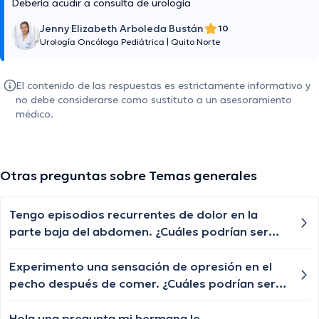
Debería acudir a consulta de urología
Jenny Elizabeth Arboleda Bustán
10
Urología Oncóloga Pediátrica
|
Quito Norte
El contenido de las respuestas es estrictamente informativo y
no debe considerarse como sustituto a un asesoramiento
médico.
Otras preguntas sobre Temas generales
Tengo episodios recurrentes de dolor en la
parte baja del abdomen. ¿Cuáles podrían ser
las posibles causas de este dolor abdominal y
cuándo debería buscar atención médica?
Experimento una sensación de opresión en el
pecho después de comer. ¿Cuáles podrían ser
las posibles causas de esta sensación de
opresión y cuándo debería buscar atención
Hola una pregunta mi hermana le