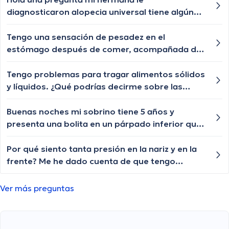
médica?
diagnosticaron alopecia universal tiene algún
tratamiento para q le vuelva a crecer el cabello
las cejas y pestañas , aunque ya le están
Tengo una sensación de pesadez en el
creciendo de a poquito pero lento y chiquititos
estómago después de comer, acompañada de
pelitos blancos y unos negros con las cejas y
eructos frecuentes. ¿Cuáles podrían ser las
pestañas igual algún tratamiento q le ayude a
posibles causas de esta sensación y cuándo
Tengo problemas para tragar alimentos sólidos
crecer o esa enfermedad ya no tiene
debería buscar orientación médica?
y líquidos. ¿Qué podrías decirme sobre las
tratamiento?
posibles causas de la disfagia y cuándo debería
buscar ayuda médica?
Buenas noches mi sobrino tiene 5 años y
presenta una bolita en un párpado inferior que
por momentos se desaparece y nuevamente le
vuelve aparecer, qué especialista nos puede
Por qué siento tanta presión en la nariz y en la
ayudar?
frente? Me he dado cuenta de que tengo
problemas para respirar y que me duele la
cabeza cuando me agacho o me inclino hacia
Ver más preguntas
adelante.