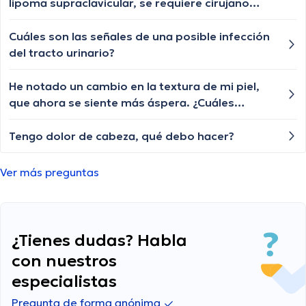
crecer o esa enfermedad ya no tiene
pueda intentar?
lipoma supraclavicular, se requiere cirujano
tratamiento?
para tratarlo?
Cuáles son las señales de una posible infección
del tracto urinario?
He notado un cambio en la textura de mi piel,
que ahora se siente más áspera. ¿Cuáles
podrían ser las razones detrás de este cambio
en la piel?
Tengo dolor de cabeza, qué debo hacer?
Ver más preguntas
¿Tienes dudas? Habla
con nuestros
especialistas
Pregunta de forma anónima