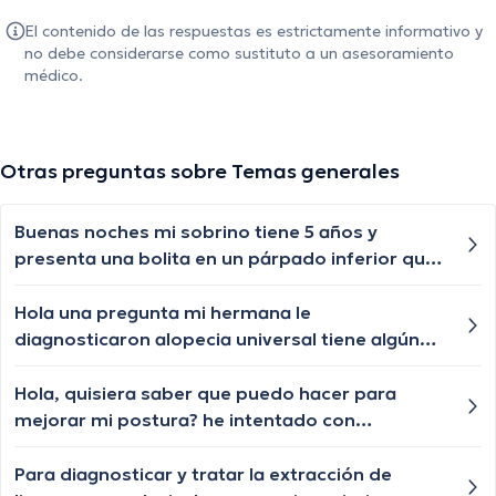
El contenido de las respuestas es estrictamente informativo y
no debe considerarse como sustituto a un asesoramiento
médico.
Otras preguntas sobre Temas generales
Buenas noches mi sobrino tiene 5 años y
presenta una bolita en un párpado inferior que
por momentos se desaparece y nuevamente le
vuelve aparecer, qué especialista nos puede
Hola una pregunta mi hermana le
ayudar?
diagnosticaron alopecia universal tiene algún
tratamiento para q le vuelva a crecer el cabello
las cejas y pestañas , aunque ya le están
Hola, quisiera saber que puedo hacer para
creciendo de a poquito pero lento y chiquititos
mejorar mi postura? he intentado con
pelitos blancos y unos negros con las cejas y
correctores de postura que venden en internet
pestañas igual algún tratamiento q le ayude a
pero no han funcionado, hay algo más que
Para diagnosticar y tratar la extracción de