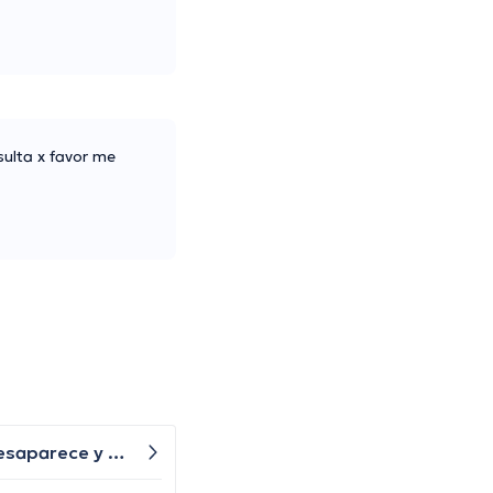
sulta x favor me
Buenas noches mi sobrino tiene 5 años y presenta una bolita en un párpado inferior que por momentos se desaparece y nuevamente le vuelve aparecer, qué especialista nos puede ayudar?