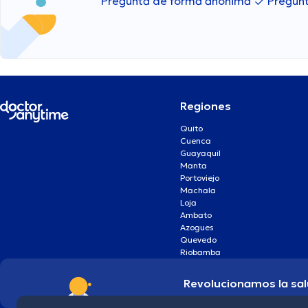
Pregunta de forma anónima
Pregunt
Regiones
Quito
Cuenca
Guayaquil
Manta
Portoviejo
Machala
Loja
Ambato
Azogues
Quevedo
Riobamba
Revolucionamos la sal