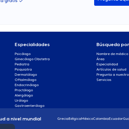
a gratis
Especialidades
Búsqueda po
Psicólogo
Nombre de médico
Ginecólogo Obstetra
Área
Pediatra
Especialidad
Psiquiatra
Artículos de salud
Dermatólogo
Pregunta a nuestro
Oftalmólogo
Servicios
Endocrinólogo
Proctólogo
Alergólogo
Urólogo
Gastroenterólogo
ud a nivel mundial
Grecia
Bélgica
México
Colombia
Ecuador
Gu