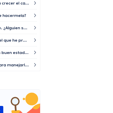
Hola una pregunta mi hermana le diagnosticaron alopecia universal tiene algún tratamiento para q le vuelva a crecer el cabello las cejas y pestañas , aunque ya le están creciendo de a poquito pero lento y chiquititos pelitos blancos y unos negros con las cejas y pestañas igual algún tratamiento q le ayude a crecer o esa enfermedad ya no tiene tratamiento?
de hacermela?
Hola, soy un hombre de 32 años y desde hace unos días he notado unas heridas rojas y dolorosas en mi pene. ¿Alguien sabe qué podría estar causando esto y qué puedo hacer para aliviar el dolor? Disculpen pero no he podido ir al medico, gracias
Mi piel facial es extremadamente sensible y reacciona negativamente a varios productos de cuidado de la piel que he probado, ¿podría ser una señal de alguna afección subyacente o simplemente tengo una piel muy sensible?
Mi tío mayor usa dentaduras postizas, ¿cuáles son los cuidados esenciales para mantener sus dentaduras en buen estado?
Buen día. Últimamente he estado teniendo problemas para controlar mis niveles de estrés. ¿Algún consejo para manejarlo?
í