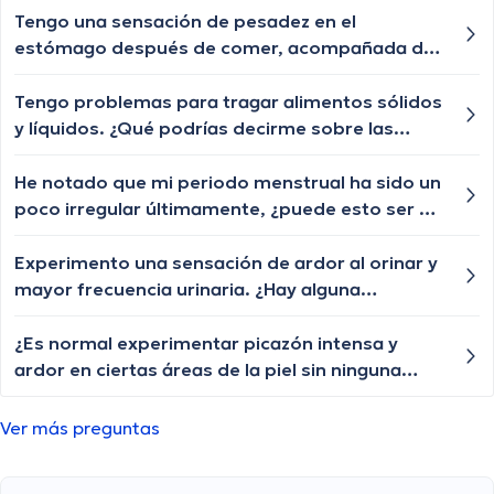
cuándo debería buscar atención médica?
Tengo una sensación de pesadez en el
estómago después de comer, acompañada de
eructos frecuentes. ¿Cuáles podrían ser las
posibles causas de esta sensación y cuándo
Tengo problemas para tragar alimentos sólidos
debería buscar orientación médica?
y líquidos. ¿Qué podrías decirme sobre las
posibles causas de la disfagia y cuándo debería
buscar ayuda médica?
He notado que mi periodo menstrual ha sido un
poco irregular últimamente, ¿puede esto ser un
síntoma de la premenopausia?
Experimento una sensación de ardor al orinar y
mayor frecuencia urinaria. ¿Hay alguna
explicación para estos síntomas y qué pruebas
se recomiendan?
¿Es normal experimentar picazón intensa y
ardor en ciertas áreas de la piel sin ninguna
razón aparente? He intentado varios remedios
caseros, pero no han funcionado.
Ver más preguntas