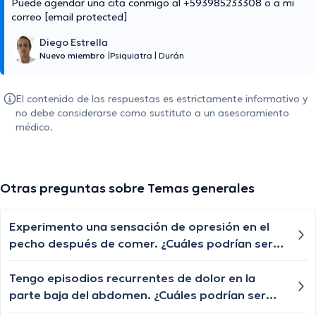
Puede agendar una cita conmigo al +593985233308 o a mi
correo
[email protected]
Diego Estrella
Nuevo miembro
|
Psiquiatra
|
Durán
El contenido de las respuestas es estrictamente informativo y
no debe considerarse como sustituto a un asesoramiento
médico.
Otras preguntas sobre Temas generales
Experimento una sensación de opresión en el
pecho después de comer. ¿Cuáles podrían ser
las posibles causas de esta sensación de
opresión y cuándo debería buscar atención
Tengo episodios recurrentes de dolor en la
médica?
parte baja del abdomen. ¿Cuáles podrían ser
las posibles causas de este dolor abdominal y