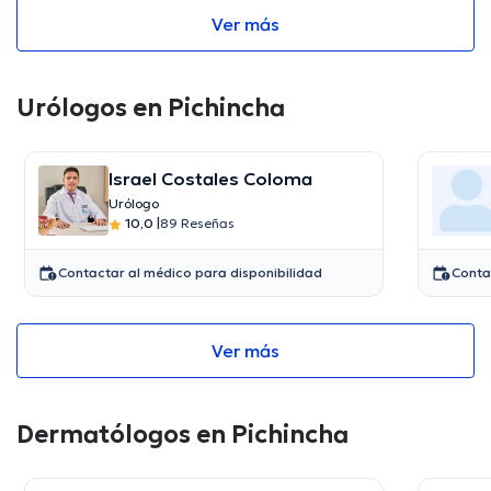
Ver más
Urólogos en Pichincha
Israel Costales Coloma
Urólogo
10,0
|
89 Reseñas
Contactar al médico para disponibilidad
Conta
Ver más
Dermatólogos en Pichincha