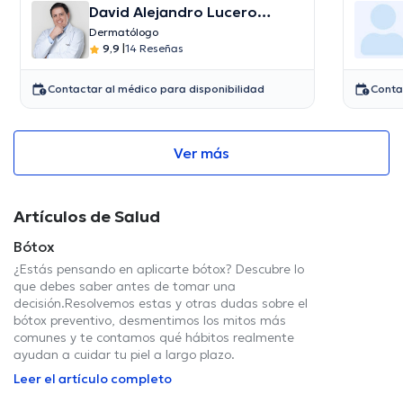
David Alejandro Lucero
Calvache
Dermatólogo
9,9
|
14 Reseñas
Contactar al médico para disponibilidad
Conta
Ver más
Artículos de Salud
Bótox
¿Estás pensando en aplicarte bótox? Descubre lo
que debes saber antes de tomar una
decisión.Resolvemos estas y otras dudas sobre el
bótox preventivo, desmentimos los mitos más
comunes y te contamos qué hábitos realmente
ayudan a cuidar tu piel a largo plazo.
Leer el artículo completo