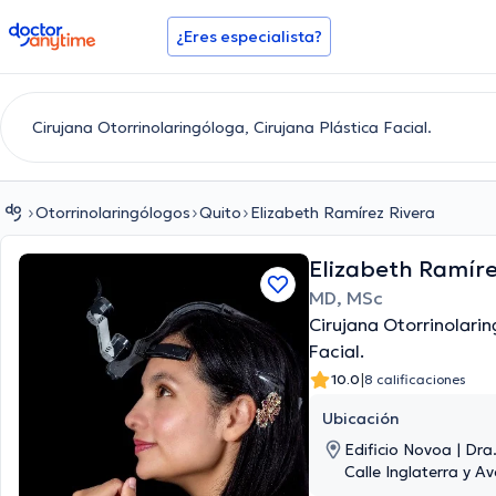
doctoranytime
¿Eres especialista?
Otorrinolaringólogos
Quito
Elizabeth Ramírez Rivera
Elizabeth Ramíre
MD, MSc
Cirujana Otorrinolarin
Facial.
|
10.0
8 calificaciones
Ubicación
Edificio Novoa | Dra
Calle Inglaterra y Av
Piso 3, Consultorio 