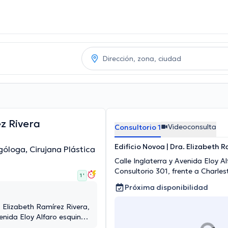
z Rivera
Videoconsulta
Consultorio 1
Edificio Novoa | Dra. Elizabeth 
góloga, Cirujana Plástica
Calle Inglaterra y Avenida Eloy Al
Consultorio 301, frente a Charles
1 '
Próxima disponibilidad
. Elizabeth Ramírez Rivera,
enida Eloy Alfaro esquina.,
301, frente a Charlestong.,