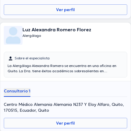
Ver perfil
Luz Alexandra Romero Florez
Alergólogo
Sobre el especialista
La Alergólogo Alexandra Romero se encuentra en una oficina en
Quito. La Dra. tiene éxitos académicos sobresalientes en
Universidad Central Del Ecuador y tiene varios años de experiencia
en su área de especialidad. La Dra. tiene numerosos años de
experiencia laboral en su temática de estudio. De la misma manera,
Consultorio 1
ella se ha desempeñado como miembro de diversas asociaciones
médicas. Alexandra Romero ha compartido en diversas
conferencias con la finalidad de tener una formación continua en
Centro Médico Alemania Alemania N237 Y Eloy Alfaro, Quito,
su campo de especialización y ha difundido diferentes
170515, Ecuador, Quito
comunicados.
Ver perfil