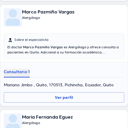
Marco Pazmiño Vargas
Alergólogo
Sobre el especialista
El doctor
Marco Pazmiño Vargas
es Alergólogo y ofrece consulta a
pacientes en Quito. Adicional a su formación académica
sobresaliente, el doctor tiene experiencia en su área de
especialidad. El profesional de la salud tiene varios años de
experiencia laboral en su área de especialización. También, él se ha
Consultorio 1
desempeñado como miembro de diversas asociaciones médicas.
Marco Pazmiño Vargas ha colaborado en considerables
conferencias con la intención de tener una formación continua en
Mariano Jimbo , Quito, 170513, Pichincha, Ecuador, Quito
su campo de especialización y ha difundido diversas ediciones.
Ver perfil
Maria Fernanda Eguez
Alergólogo