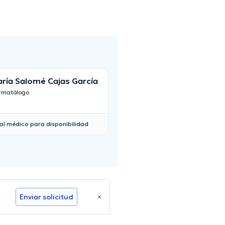
ría Salomé Cajas García
Edith Marroquin
rmatólogo
Dermatólogo
al médico para disponibilidad
Enviar solicitud