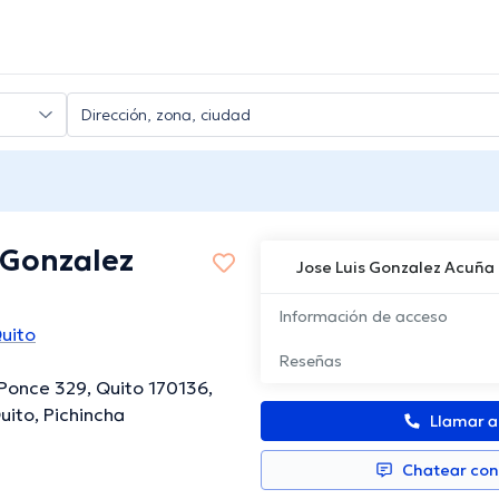
 Gonzalez
Jose Luis Gonzalez Acuña
Información de acceso
uito
Reseñas
Ponce 329, Quito 170136,
uito, Pichincha
Llamar 
Chatear co