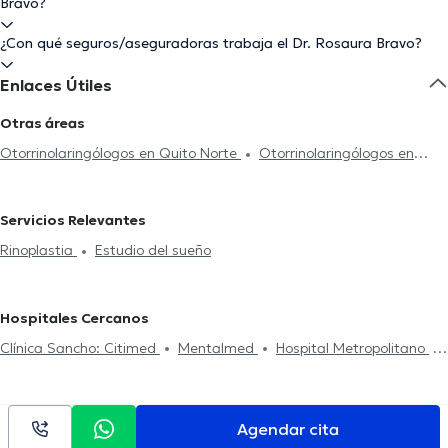
Bravo?
¿Con qué seguros/aseguradoras trabaja el Dr. Rosaura Bravo?
Enlaces Útiles
Otras áreas
Otorrinolaringólogos en Quito Norte
Otorrinolaringólogos en
Ibarra
Otorrinolaringólogos en Ambato
Servicios Relevantes
Rinoplastia
Estudio del sueño
Hospitales Cercanos
Clínica Sancho: Citimed
Mentalmed
Hospital Metropolitano
Centro Médico Citimed
Centro Médico Meditrópoli
CEPI Centro
de la Piel
Fortune Plaza Business Center
Centro de La Visión
(Doctores Gabela)
Hospital Axxis
Kenzen Medical Center
Agendar cita