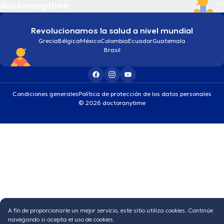
doctoranytime
Revolucionamos la salud a nivel mundial
Grecia
Bélgica
México
Colombia
Ecuador
Guatemala
Brasil
Condiciones generales
Política de protección de los datos personales
© 2026 doctoranytime
A fin de proporcionarle un mejor servicio, este sitio utiliza cookies. Continúe
navegando si acepta el uso de cookies.