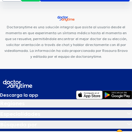
Rogteam Dental Studio
Rgp Orthodentis
Clínica Sancho: Av.
Amazonas
Clínica Sancho: Av. 6 de Diciembre
Smile District
Fortune Plaza Torre Alemania
Centro Quirúrgico Da Vinci
Hospital de los Valles
Consultorio Quito
Medical Vision UIO
Doctoranytime es una solución integral que asiste al usuario desde el
momento en que experimenta un síntoma médico hasta el momento en
que se resuelve, permitiéndole encontrar el mejor doctor de su elección,
solicitar orientación a través de chat y hablar directamente con él por
videollamada. La información ha sido proporcionada por Rosaura Bravo
y editada por el equipo de doctoranytime.
Descarga la app
Regiones
Especialidades
Búsqueda por