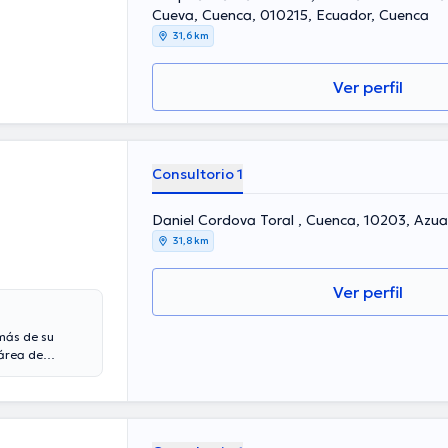
Cueva, Cuenca, 010215, Ecuador, Cuenca
31,6 km
Ver perfil
Consultorio 1
Daniel Cordova Toral , Cuenca, 10203, Azu
31,8 km
Ver perfil
más de su
 área de
ral en su
versas
erencias con
ón y ha