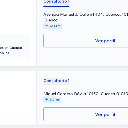
Consultorio 1
Avenida Manuel J. Calle #1-104, Cuenca, 10107, Azuay, Ecuador,
Cuenca
32,4 km
Ver perfil
tes en Cuenca.
mplios
os de
participado
aborado en
n su campo de
Consultorio 1
Miguel Cordero Dávila 10150, Cuenca 01010
31,7 km
Ver perfil