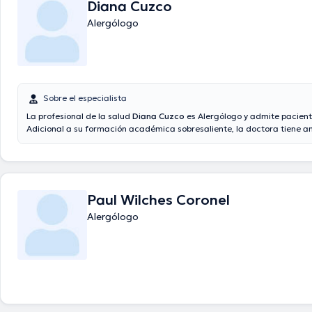
Diana Cuzco
Alergólogo
Sobre el especialista
La profesional de la salud
Diana Cuzco
es Alergólogo y admite pacien
Adicional a su formación académica sobresaliente, la doctora tiene a
conocimientos en su área de especialidad. La Dra. tiene numerosos añ
experiencia laboral en su área de especialización. Igualmente, ella ha 
como miembro de diversas asociaciones médicas. Diana Cuzco ha col
incontables conferencias con miras a tener una formación continua e
especialización y ha publicado numerosos comunicados.
Paul Wilches Coronel
Alergólogo