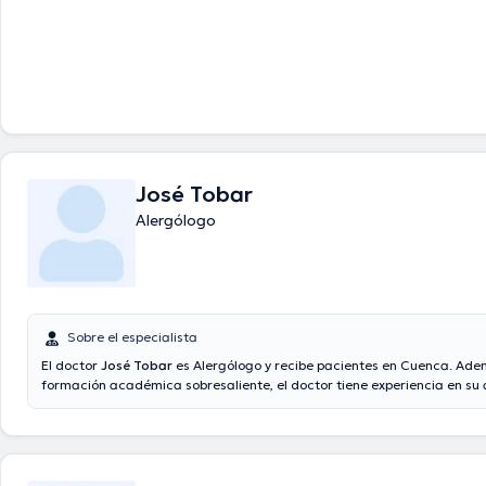
José Tobar
Alergólogo
Sobre el especialista
El doctor
José Tobar
es Alergólogo y recibe pacientes en Cuenca. Ade
formación académica sobresaliente, el doctor tiene experiencia en su
especialidad. El profesional de la salud posee años de experiencia labo
ámbito de estudio. Inclusive, él se ha destacados como miembro de di
asociaciones médicas. José Tobar ha colaborado en abundantes conf
miras a tener una formación continua en su temática de especializaci
difundido numerosos artículos.