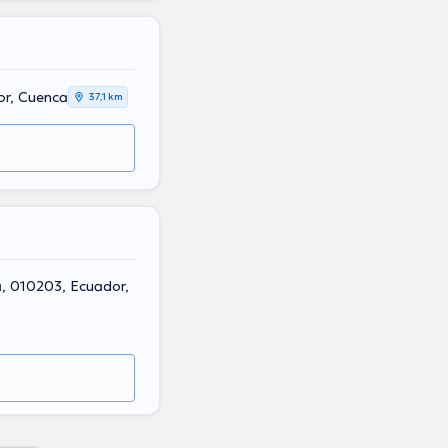
or, Cuenca
37,1 km
a, 010203, Ecuador,