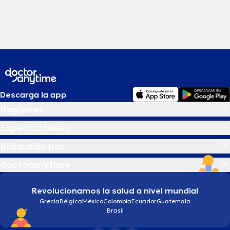
Descarga la app
Regiones
Especialidades
Búsqueda por
doctoranytime
Revolucionamos la salud a nivel mundial
Grecia
Bélgica
México
Colombia
Ecuador
Guatemala
Brasil