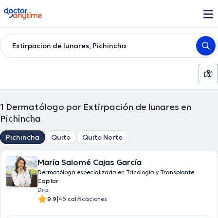
doctoranytime
Extirpación de lunares, Pichincha
1
Dermatólogo por Extirpación de lunares en
Pichincha
Pichincha
Quito
Quito Norte
María Salomé Cajas García
Dermatóloga especializada en Tricología y Transplante
Capilar
Dra.
|
9.9
46 calificaciones