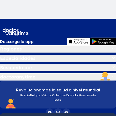
Descarga la app
Regiones
Especialidades
Búsqueda por
doctoranytime
Revolucionamos la salud a nivel mundial
Grecia
Bélgica
México
Colombia
Ecuador
Guatemala
Brasil