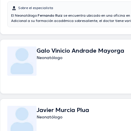
Sobre el especialista
El Neonatólogo
Fernando Ruiz
se encuentra ubicado en una oficina en 
Adicional a su formación académica sobresaliente, el doctor tiene var
experiencia en su área de especialidad. El Dr. tiene varios años de expe
en su disciplina. Así mismo, él se ha desempeñado como miembro de d
asociaciones médicas. Fernando Ruiz ha participado en innumerables
con la intención de tener una formación continua en su temática de es
ha publicado importantes ediciones.
Galo Vinicio Andrade Mayorga
Neonatólogo
Javier Murcia Plua
Neonatólogo