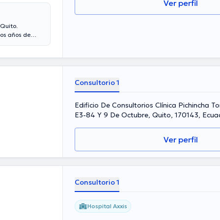
Ver perfil
Quito.
ios años de
riencia laboral
iversas
 conferencias
pecialización y
Consultorio 1
Edificio De Consultorios Clínica Pichincha To
E3-84 Y 9 De Octubre, Quito, 170143, Ecua
Ver perfil
Consultorio 1
Hospital Axxis