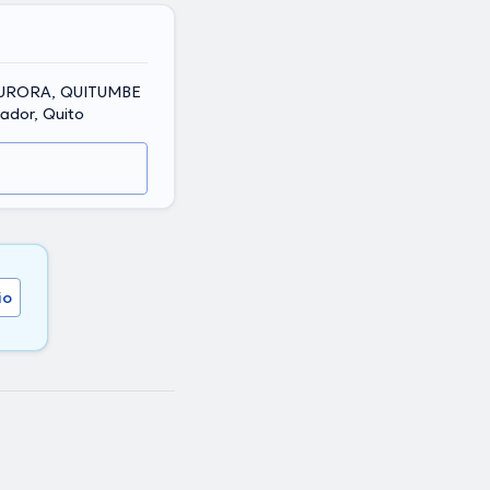
URORA, QUITUMBE
ador, Quito
io