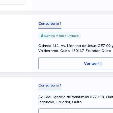
onal de la salud
ionalmente, él
go Fernando
intención de
unciado
Consultorio 1
Centro Médico Citimed
Citimed 414, Av. Mariana de Jesús OE7-02 
Valderrama, Quito, 170147, Ecuador, Quito
Ver perfil
Consultorio 1
Av. Gral. Ignacio de Veintimilla N22-188, Qui
Pichincha, Ecuador, Quito