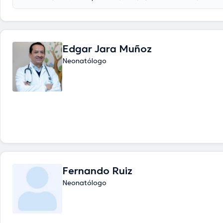
tiene varios años de experiencia en su área de especialidad. El profesi
lleva más de años de experiencia laboral en su ámbito de estudio. Adic
ha participado como miembro de diversas asociaciones médicas. Die
Betancourt Merlo ha compartido en innumerables conferencias con la 
tener una formación continua en su ámbito de especialización y ha an
Edgar Jara Muñoz
numerosos comunicados.
Neonatólogo
Fernando Ruiz
Neonatólogo