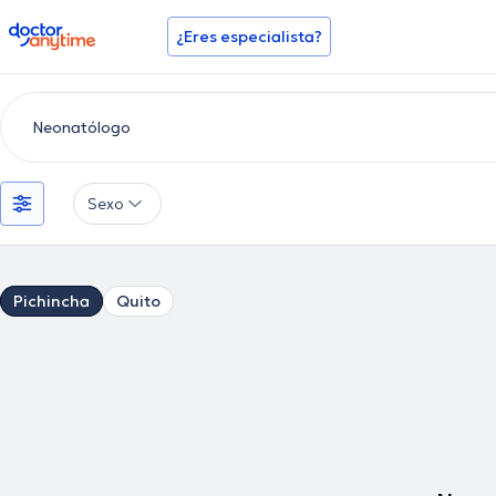
doctoranytime
¿Eres especialista?
Sexo
Pichincha
Quito