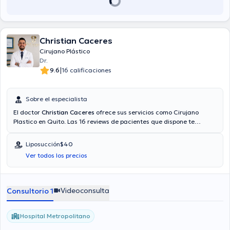
Christian Caceres
Cirujano Plástico
Dr.
|
9.6
16 calificaciones
Sobre el especialista
El doctor
Christian Caceres
ofrece sus servicios como Cirujano
Plastico en Quito. Las 16 reviews de pacientes que dispone te
ayudan a conocer más sobre él. Su especialidad son Cirugía
plástica reconstructiva. Aseguradoras tales como Consulta
Liposucción
$40
privada, Vía reembolso con cualquier aseguradora son aceptadas.
Ver todos los precios
El precio de la consulta con el médico especialista Christian
Caceres es de $40. En su consultorio abarca todo lo relacionado
con Abdominoplastia, Aumento de senos, Liposucción, Rinoplastia.
Videoconsulta
Consultorio 1
Hospital Metropolitano