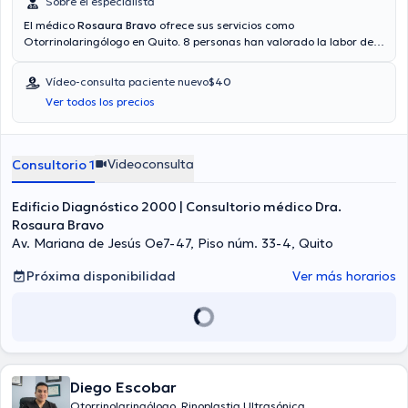
Sobre el especialista
El médico
Rosaura Bravo
ofrece sus servicios como
Otorrinolaringólogo en Quito. 8 personas han valorado la labor del
médico. También es posible obtener una cita médica mediante
consulta mediante video. El doctor proporciona mejores precios con
Vídeo-consulta paciente nuevo
$40
las siguientes aseguradoras: Consulta privada. Algunos de los
Ver todos los precios
servicios médicos ofrecidos en el consultorio son: Rinoplastia
correctora o funcional, Alergias nasales, Rinitis alérgica,
Infecciones respiratorias.
Videoconsulta
Consultorio 1
Edificio Diagnóstico 2000 | Consultorio médico Dra.
Rosaura Bravo
Av. Mariana de Jesús Oe7-47, Piso núm. 33-4, Quito
Próxima disponibilidad
Ver más horarios
Diego Escobar
Otorrinolaringólogo, Rinoplastia Ultrasónica