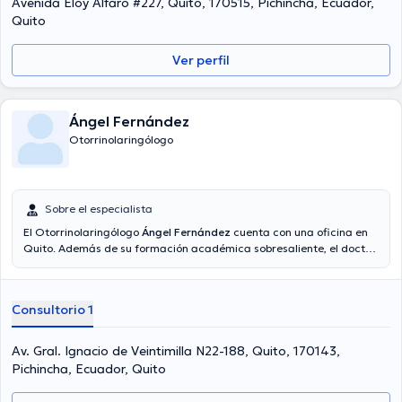
Avenida Eloy Alfaro #227, Quito, 170515, Pichincha, Ecuador,
Quito
Ver perfil
Ángel Fernández
Otorrinolaringólogo
Sobre el especialista
El Otorrinolaringólogo
Ángel Fernández
cuenta con una oficina en
Quito. Además de su formación académica sobresaliente, el doctor
tiene experiencia en su área de especialidad. El doctor tiene
numerosos años de experiencia laboral en su temática de estudio.
Igualmente, él se ha desempeñado como miembro de diversas
Consultorio 1
asociaciones médicas. Ángel Fernández ha cooperado en
abundantes conferencias con miras a tener una formación continua
en su ámbito de especialización y ha compartido diferentes
Av. Gral. Ignacio de Veintimilla N22-188, Quito, 170143,
publicaciones.
Pichincha, Ecuador, Quito