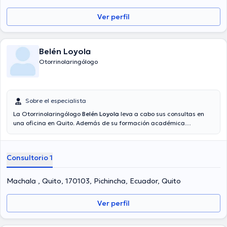
Ver perfil
Belén Loyola
Otorrinolaringólogo
Sobre el especialista
La Otorrinolaringólogo
Belén Loyola
leva a cabo sus consultas en
una oficina en Quito. Además de su formación académica
sobresaliente, la doctora tiene amplios conocimientos en su área de
especialidad. La doctora tiene varios años de experiencia laboral en
su temática de estudio. Asimismo, ella se ha desempeñado como
Consultorio 1
miembro de diversas asociaciones médicas. Belén Loyola ha
contribuido en innumerables conferencias con la intención de lograr
tener una formación continua en su disciplina de especialización y
Machala , Quito, 170103, Pichincha, Ecuador, Quito
ha publicado diferentes comunicados.
Ver perfil