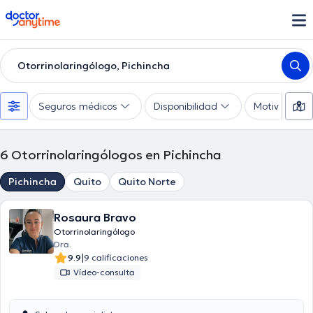
doctoranytime
Otorrinolaringólogo, Pichincha
Seguros médicos
Disponibilidad
Motivo de co
6
Otorrinolaringólogos en Pichincha
Pichincha
Quito
Quito Norte
Rosaura Bravo
Otorrinolaringólogo
Dra.
|
9.9
9 calificaciones
Vídeo-consulta