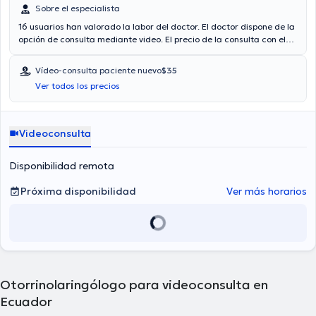
Sobre el especialista
16 usuarios han valorado la labor del doctor. El doctor dispone de la
opción de consulta mediante video. El precio de la consulta con el
médico especialista
Jadira Chiluisa
es de $35. En su consultorio
abarca todo lo relacionado con Vertigo, Infecciones respiratorias,
Vídeo-consulta paciente nuevo
$35
Sinusitis, Alergias nasales.
Ver todos los precios
Videoconsulta
Disponibilidad remota
Próxima disponibilidad
Ver más horarios
Otorrinolaringólogo para videoconsulta en
Ecuador