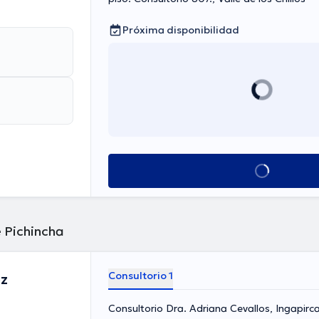
Próxima disponibilidad
Ver más horarios
e Pichincha
Consultorio 1
ez
Consultorio Dra. Adriana Cevallos, Ingapirc