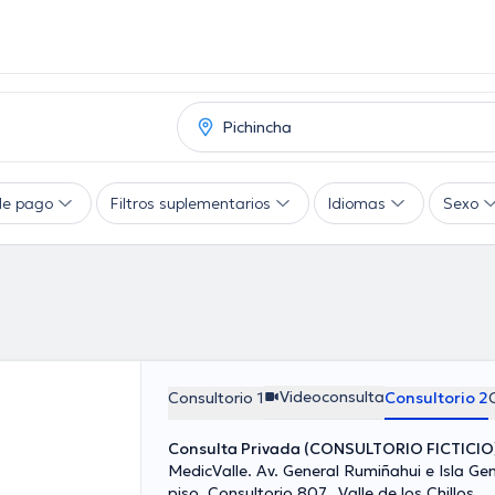
de pago
Filtros suplementarios
Idiomas
Sexo
Videoconsulta
Consultorio 1
Consultorio 2
Consulta Privada (CONSULTORIO FICTICIO
MedicValle. Av. General Rumiñahui e Isla G
piso. Consultorio 807., Valle de los Chillos