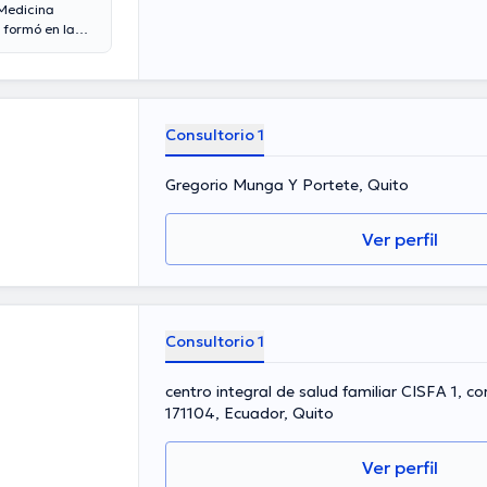
 Medicina
 formó en la
niversidad
, Universidad
a de
en su área de
o de diversas
Consultorio 1
undantes
ámbito de
Gregorio Munga Y Portete, Quito
, la
Ver perfil
Consultorio 1
centro integral de salud familiar CISFA 1, c
171104, Ecuador, Quito
Ver perfil