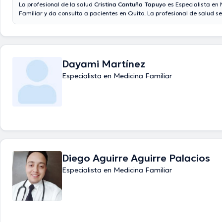
La profesional de la salud
Cristina Cantuña Tapuyo
es Especialista en
Familiar y da consulta a pacientes en Quito. La profesional de salud se
Universidad Central Del Ecuador, Universidad Católica Del Ecuador, U
Regional Autónoma De Los Andes, Universidad San Francisco De Quito
Internacional Del Ecuador y tiene varios años de experiencia en su áre
especialidad. La Dra. cuenta con muchos años de experiencia laboral 
especialización. Por otra parte, ella se ha desempeñado como miembr
Dayami Martínez
asociaciones médicas. Cristina Cantuña Tapuyo ha contribuido en ab
Especialista en Medicina Familiar
conferencias con la finalidad de tener una formación continua en su 
especialización y ha compartido diferentes comunicados. Para finalizar
especialista puede hablar Español en su consultorio.
Diego Aguirre Aguirre Palacios
Especialista en Medicina Familiar