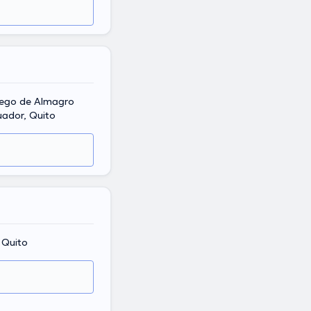
iego de Almagro
uador, Quito
, Quito