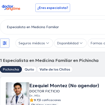
doctoranytime
¿Eres especialista?
Seguros médicos
Disponibilidad
Formas 
1
Especialista en Medicina Familiar en Pichincha
Pichincha
Quito
Valle de los Chillos
Ezequiel Montez (No agendar)
DOCTOR FICTICIO
Dr., MSc
|
9.7
6 calificaciones
Vídeo-consulta