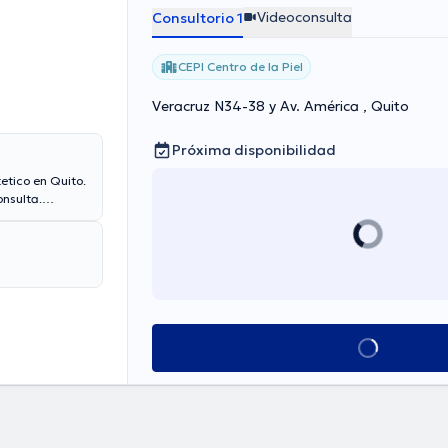
Videoconsulta
Consultorio 1
CEPI Centro de la Piel
Veracruz N34-38 y Av. América , Quito
Próxima disponibilidad
etico en Quito.
nsulta.
los servicios
ión de tatuajes
Ver más horarios