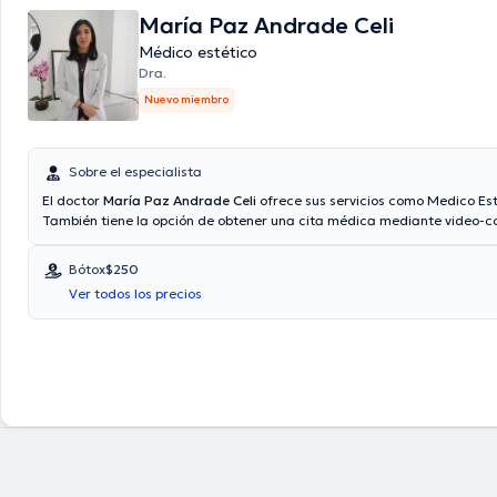
María Paz Andrade Celi
Médico estético
Dra.
Nuevo miembro
Sobre el especialista
El doctor
María Paz Andrade Celi
ofrece sus servicios como Medico Est
También tiene la opción de obtener una cita médica mediante video-co
Aseguradoras tales como Consulta privada son aceptadas. Algunos de 
médicos ofrecidos en el consultorio son: Bótox, Limpieza facial, Remoc
Bótox
$250
con láser.
Ver todos los precios