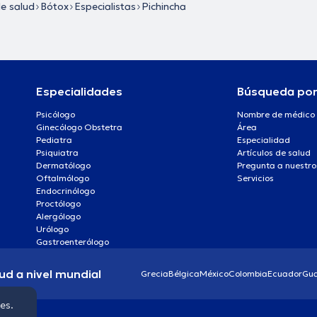
de salud
Bótox
Especialistas
Pichincha
Especialidades
Búsqueda po
Psicólogo
Nombre de médico
Ginecólogo Obstetra
Área
Pediatra
Especialidad
Psiquiatra
Artículos de salud
Dermatólogo
Pregunta a nuestro
Oftalmólogo
Servicios
Endocrinólogo
Proctólogo
Alergólogo
Urólogo
Gastroenterólogo
ud a nivel mundial
Grecia
Bélgica
México
Colombia
Ecuador
Gu
ies.