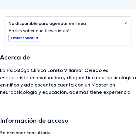
No disponible para agendar en línea
Hazles saber que tienes interés
Enviar solicitud
Acerca de
La Psicológa Clínica
Loreto Villamar Oviedo
es
especialista en evaluación y diagnóstico neuropsicológico
en niños y adolescentes cuenta con un Master en
neuropsicología y educación, además tiene experiencia
en terapia psicológica en adolescentes. Se encuentra
ubicada en Sector Mediterráneo, Vía san mateo, Katamar
II, Dep 7, Clínica NEHA y está dispuesta para atender a
Información de acceso
todos sus pacientes.
Seleccionar consultorio