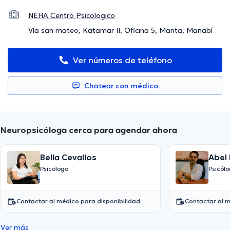
NEHA Centro Psicologico
Vía san mateo, Katamar II, Oficina 5, Manta, Manabí
Ver números de teléfono
Chatear con médico
Neuropsicóloga cerca para agendar ahora
Bella Cevallos
Abel
Psicólogo
Psicól
Contactar al médico para disponibilidad
Contactar al m
Ver más