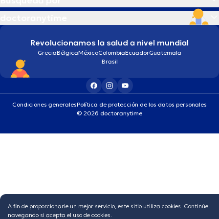
Búsqueda por
doctoranytime
Revolucionamos la salud a nivel mundial
Grecia
Bélgica
México
Colombia
Ecuador
Guatemala
Brasil
Condiciones generales
Política de protección de los datos personales
© 2026 doctoranytime
A fin de proporcionarle un mejor servicio, este sitio utiliza cookies. Continúe
navegando si acepta el uso de cookies.