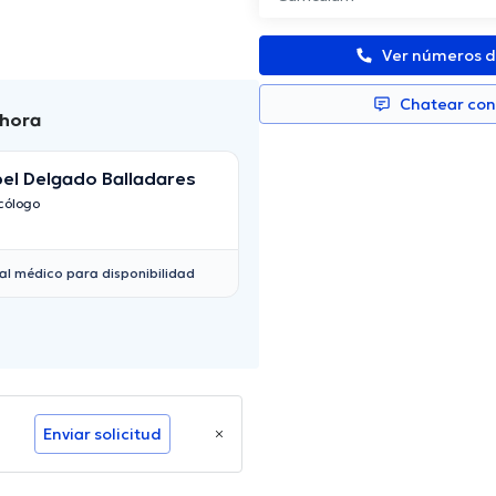
Ver números d
Chatear co
ahora
el Delgado Balladares
Ana Paula Varela
cólogo
Psicólogo
al médico para disponibilidad
Enviar solicitud