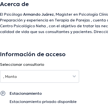
Acerca de
El Psicólogo
Armando Juárez
, Magister en Psicología Clíni
Preparación y experiencia en Terapia de Parejas , cuenta con consultorio privado en
Centro Psicológico Neha , con el objetivo de tratar las n
calidad de vida que sus consultantes y pacientes. Direcci
san mateo, Katamar II, Oficina 5 , planta baja.
Información de acceso
La descripción fue editada por el equipo de doctoranytime, con base en infor
Seleccionar consultorio
Estacionamiento
Estacionamiento privado disponible