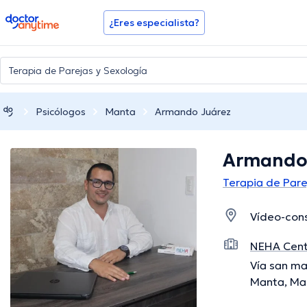
doctoranytime
¿Eres especialista?
Psicólogos
Manta
Armando Juárez
Armando
Terapia de Pare
Vídeo-cons
NEHA Cent
Vía san ma
Manta, Ma