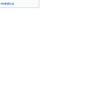
n médico
arrín
María Belén Borja Ayala
Psicólogo