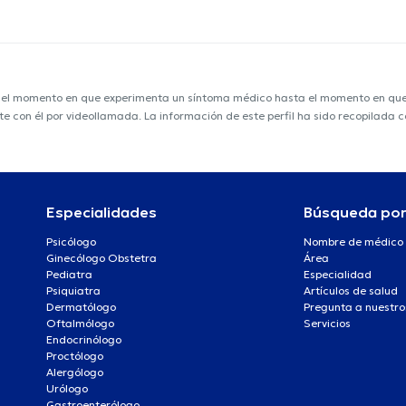
e el momento en que experimenta un síntoma médico hasta el momento en que s
nte con él por videollamada. La información de este perfil ha sido recopilad
Especialidades
Búsqueda po
Psicólogo
Nombre de médico
Ginecólogo Obstetra
Área
Pediatra
Especialidad
Psiquiatra
Artículos de salud
Dermatólogo
Pregunta a nuestro
Oftalmólogo
Servicios
Endocrinólogo
Proctólogo
Alergólogo
Urólogo
Gastroenterólogo