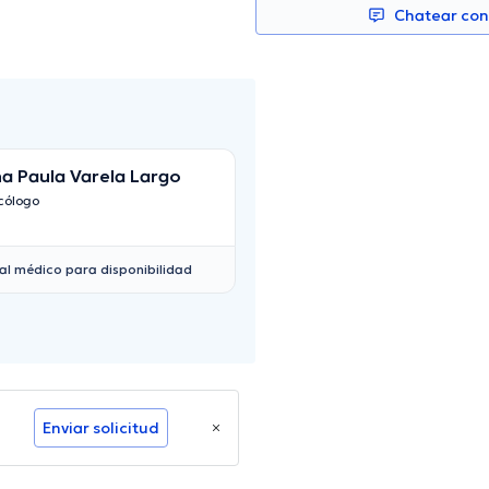
Chatear co
a Paula Varela Largo
Juan Sebastián J
García
cólogo
Psicólogo
al médico para disponibilidad
Enviar solicitud