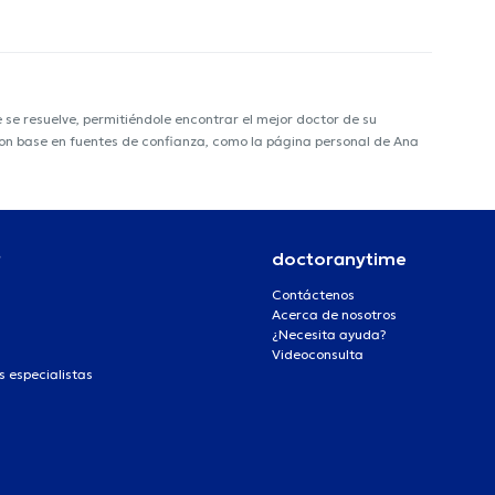
e resuelve, permitiéndole encontrar el mejor doctor de su
a con base en fuentes de confianza, como la página personal de Ana
r
doctoranytime
Contáctenos
Acerca de nosotros
¿Necesita ayuda?
Videoconsulta
s especialistas