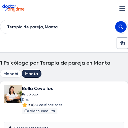
doctoranytime
Terapia de pareja, Manta
1
Psicólogo por Terapia de pareja en Manta
Manabí
Manta
Bella Cevallos
Psicólogo
Dra.
|
9.8
23 calificaciones
Vídeo-consulta
Sobre el especialista