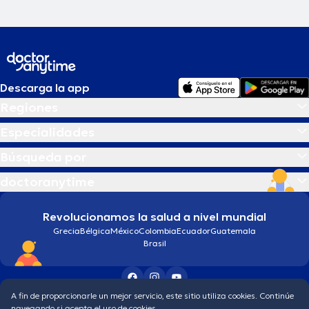
Descarga la app
Regiones
Especialidades
Búsqueda por
doctoranytime
Revolucionamos la salud a nivel mundial
Grecia
Bélgica
México
Colombia
Ecuador
Guatemala
Brasil
A fin de proporcionarle un mejor servicio, este sitio utiliza cookies. Continúe
Condiciones generales
Política de protección de los datos personales
navegando si acepta el uso de cookies.