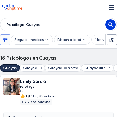
doctoranytime
Psicólogo, Guayas
Seguros médicos
Disponibilidad
Motivo de co
16
Psicólogos en Guayas
Guayas
Guayaquil
Guayaquil Norte
Guayaquil Sur
Emily García
Psicólogo
Lic.
|
9.9
11 calificaciones
Vídeo-consulta