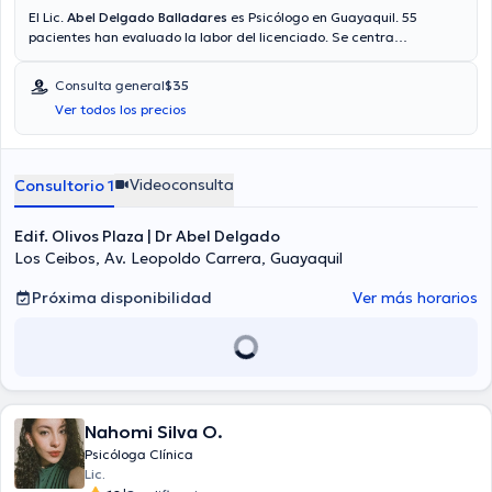
El Lic.
Abel Delgado Balladares
es Psicólogo en Guayaquil. 55
pacientes han evaluado la labor del licenciado. Se centra
principalmente en Psicología Clínica, Tanatología. Si lo requiere,
podrá obtener una cita vía video-consulta. El especialista acepta
Consulta general
$35
pacientes con las siguientes aseguradoras: Consulta privada, Vía
Ver todos los precios
reembolso con cualquier aseguradora. El precio de la consulta con
el licenciado Abel Delgado Balladares es de $35. En su consultorio
abarca todo lo relacionado con Ansiedad, Depresión , Duelo, Estrés.
Videoconsulta
Consultorio 1
Edif. Olivos Plaza | Dr Abel Delgado
Los Ceibos, Av. Leopoldo Carrera, Guayaquil
Próxima disponibilidad
Ver más horarios
Nahomi Silva O.
Psicóloga Clínica
Lic.