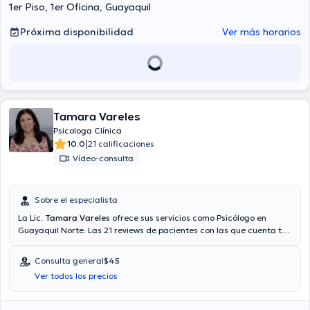
1er Piso, 1er Oficina, Guayaquil
Próxima disponibilidad
Ver más horarios
Tamara Vareles
Psicologa Clínica
|
10.0
21 calificaciones
Vídeo-consulta
Sobre el especialista
La Lic.
Tamara Vareles
ofrece sus servicios como Psicólogo en
Guayaquil Norte. Las 21 reviews de pacientes con las que cuenta te
ayudan a saber más sobre ella. Si lo desea, tendrá la opción de
agendar una cita mediante videollamada. Aseguradoras tales
Consulta general
$45
como Consulta privada son aceptadas. El precio de la consulta con
Ver todos los precios
la licenciada Tamara Vareles es de $45. En su consultorio abarca
todo lo relacionado con Ansiedad, Codependencia, Depresión ,
Duelo.