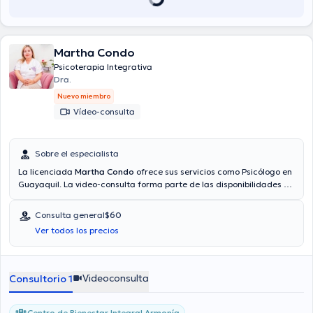
Martha Condo
Psicoterapia Integrativa
Dra.
Nuevo miembro
Vídeo-consulta
Sobre el especialista
La licenciada
Martha Condo
ofrece sus servicios como Psicólogo en
Guayaquil. La video-consulta forma parte de las disponibilidades de
la especialista. Aseguradoras tales como Consulta privada son
aceptadas. El precio de la consulta con la licenciada Martha Condo
Consulta general
$60
es de $60.
Ver todos los precios
Videoconsulta
Consultorio 1
Centro de Bienestar Integral Armonía