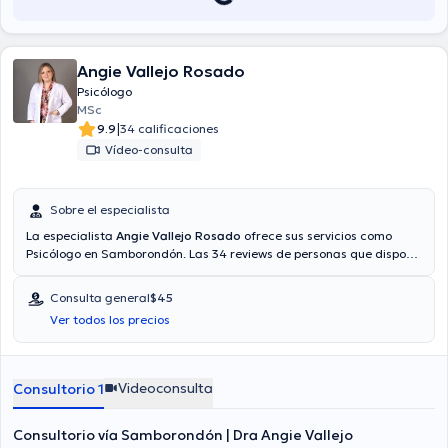
Angie Vallejo Rosado
Psicólogo
MSc
|
9.9
34 calificaciones
Vídeo-consulta
Sobre el especialista
La especialista
Angie Vallejo Rosado
ofrece sus servicios como
Psicólogo en Samborondón. Las 34 reviews de personas que dispone
te ayudan a saber más acerca de ella. Se centra principalmente en
Psicología Clínica. Si lo desea, podrá agendar una cita mediante
Consulta general
$45
video-consulta. Aseguradoras tales como Vía reembolso con
Ver todos los precios
cualquier aseguradora son aceptadas. El precio de la consulta con
la licenciada Angie Vallejo Rosado es de $45.
Videoconsulta
Consultorio 1
Consultorio vía Samborondón | Dra Angie Vallejo