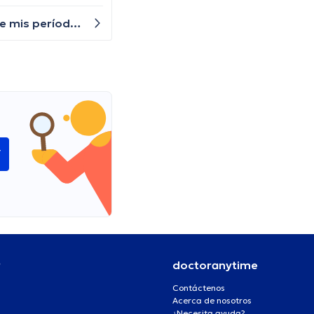
¿Por qué estoy experimentando sangrado vaginal anormal? Últimamente he notado manchas de sangre entre mis períodos menstruales y esto me preocupa. ¿Qué podría estar causando esto?
í
r
doctoranytime
Contáctenos
Acerca de nosotros
¿Necesita ayuda?