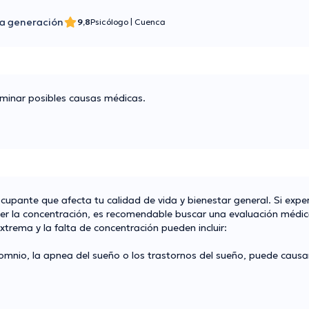
a generación
9,8
Psicólogo
|
Cuenca
rminar posibles causas médicas.
cupante que afecta tu calidad de vida y bienestar general. Si exp
tener la concentración, es recomendable buscar una evaluación médi
trema y la falta de concentración pueden incluir:
omnio, la apnea del sueño o los trastornos del sueño, puede causar