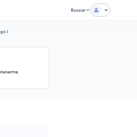
Buscar
go l
antenerme