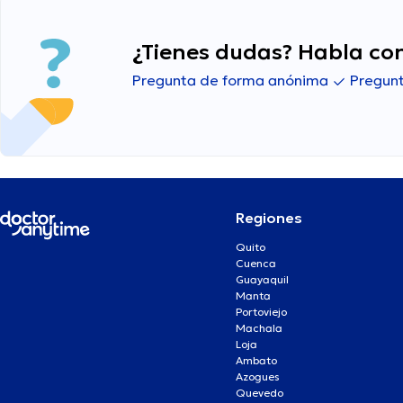
¿Tienes dudas? Habla con
Pregunta de forma anónima
Pregunt
Regiones
Quito
Cuenca
Guayaquil
Manta
Portoviejo
Machala
Loja
Ambato
Azogues
Quevedo