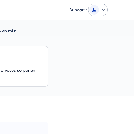
Buscar
 en mi r
 a veces se ponen