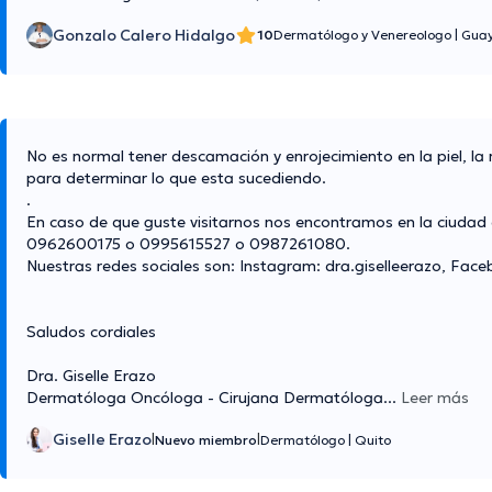
Gonzalo Calero Hidalgo
10
Dermatólogo y Venereologo
|
Guay
No es normal tener descamación y enrojecimiento en la piel, l
para determinar lo que esta sucediendo.
.
En caso de que guste visitarnos nos encontramos en la ciudad d
0962600175 o 0995615527 o 0987261080.
Nuestras redes sociales son: Instagram: dra.giselleerazo, Faceb
Saludos cordiales
Dra. Giselle Erazo
Dermatóloga Oncóloga - Cirujana Dermatóloga
...
Leer más
Giselle Erazo
|
|
Nuevo miembro
Dermatólogo
|
Quito