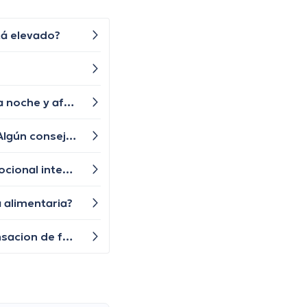
tá elevado?
Por qué he estado experimentando sofocos y sudores nocturnos últimamente? Me están despertando por la noche y afectando mi calidad de sueño.
Buen día. Últimamente he estado teniendo dolores en el pecho, especialmente después de hacer ejercicio. ¿Algún consejo para aliviarlos?
¿Cómo se puede manejar la aparición del acné durante el ciclo menstrual o durante momentos de estrés emocional intenso?
 alimentaria?
A veces siento dolores musculares sin haber hecho ejercicio físico, ¿esto podría estar relacionado con mi sensacion de fatiga constante?