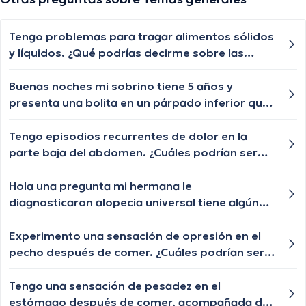
Tengo problemas para tragar alimentos sólidos
y líquidos. ¿Qué podrías decirme sobre las
posibles causas de la disfagia y cuándo debería
buscar ayuda médica?
Buenas noches mi sobrino tiene 5 años y
presenta una bolita en un párpado inferior que
por momentos se desaparece y nuevamente le
vuelve aparecer, qué especialista nos puede
Tengo episodios recurrentes de dolor en la
ayudar?
parte baja del abdomen. ¿Cuáles podrían ser
las posibles causas de este dolor abdominal y
cuándo debería buscar atención médica?
Hola una pregunta mi hermana le
diagnosticaron alopecia universal tiene algún
tratamiento para q le vuelva a crecer el cabello
las cejas y pestañas , aunque ya le están
Experimento una sensación de opresión en el
creciendo de a poquito pero lento y chiquititos
pecho después de comer. ¿Cuáles podrían ser
pelitos blancos y unos negros con las cejas y
las posibles causas de esta sensación de
pestañas igual algún tratamiento q le ayude a
opresión y cuándo debería buscar atención
Tengo una sensación de pesadez en el
crecer o esa enfermedad ya no tiene
médica?
estómago después de comer, acompañada de