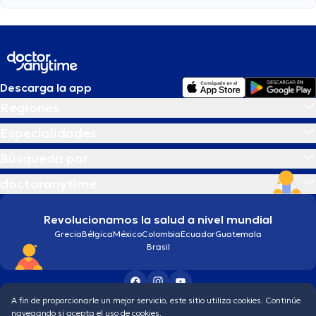
Descarga la app
Regiones
Especialidades
Búsqueda por
doctoranytime
Revolucionamos la salud a nivel mundial
Grecia
Bélgica
México
Colombia
Ecuador
Guatemala
Brasil
A fin de proporcionarle un mejor servicio, este sitio utiliza cookies. Continúe
Condiciones generales
Política de protección de los datos personales
navegando si acepta el uso de cookies.