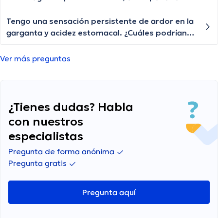
tratamiento?
eructos frecuentes. ¿Cuáles podrían ser las
posibles causas de esta sensación y cuándo
Tengo una sensación persistente de ardor en la
debería buscar orientación médica?
garganta y acidez estomacal. ¿Cuáles podrían
ser las posibles causas de estos síntomas
gastrointestinales?
Ver más preguntas
¿Tienes dudas? Habla
con nuestros
especialistas
Pregunta de forma anónima
Pregunta gratis
Pregunta aquí