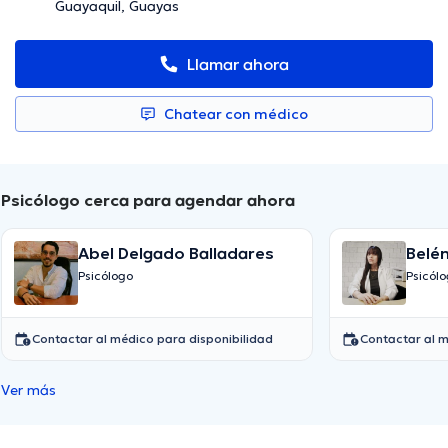
Guayaquil, Guayas
Llamar ahora
Chatear con médico
Psicólogo cerca para agendar ahora
Abel Delgado Balladares
Belé
Psicólogo
Psicól
Contactar al médico para disponibilidad
Contactar al m
Ver más