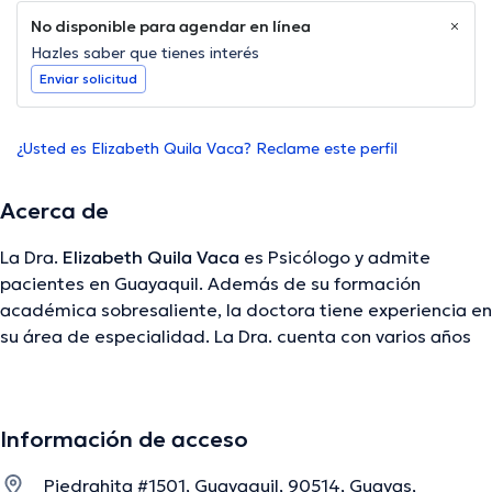
No disponible para agendar en línea
Hazles saber que tienes interés
Enviar solicitud
¿Usted es Elizabeth Quila Vaca? Reclame este perfil
Acerca de
La Dra.
Elizabeth Quila Vaca
es Psicólogo y admite
pacientes en Guayaquil. Además de su formación
académica sobresaliente, la doctora tiene experiencia en
su área de especialidad. La Dra. cuenta con varios años
de experiencia laboral en su ámbito de estudio. Incluso,
ella ha participado como miembro de diversas
asociaciones médicas. Elizabeth Quila Vaca ha
Información de acceso
cooperado en diversas conferencias con el fin de tener
una formación continua en su disciplina de
Piedrahita #1501, Guayaquil, 90514, Guayas,