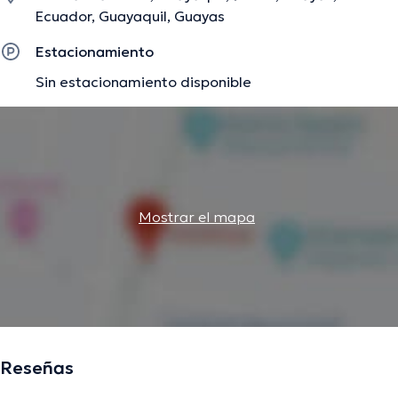
especialización y ha publicado diferentes comunicados.
Ecuador, Guayaquil, Guayas
Estacionamiento
La descripción fue editada por el equipo de doctoranytime, con base en
Sin estacionamiento disponible
información verificada.
Mostrar el mapa
Reseñas