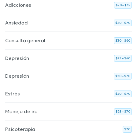
Adicciones
$20 – $35
Ansiedad
$20 – $70
Consulta general
$30 – $60
Depresión
$25 – $40
Depresión
$20 – $70
Estrés
$30 – $70
Manejo de ira
$25 – $70
Psicoterapia
$70