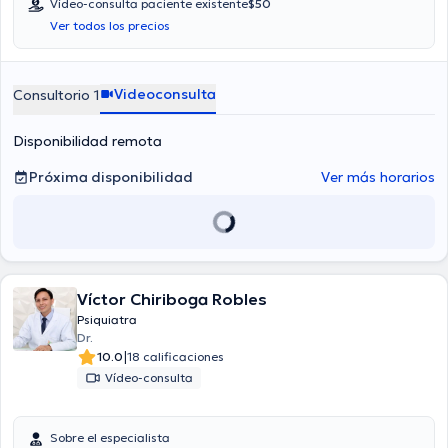
Vídeo-consulta paciente existente
$50
Aseguradoras tales como Consulta privada, Vía reembolso con
Ver todos los precios
cualquier aseguradora son aceptadas.
Videoconsulta
Consultorio 1
Disponibilidad remota
Próxima disponibilidad
Ver más horarios
Víctor Chiriboga Robles
Psiquiatra
Dr.
|
10.0
18 calificaciones
Vídeo-consulta
Sobre el especialista