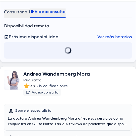
Videoconsulta
Consultorio 1
Disponibilidad remota
Próxima disponibilidad
Ver más horarios
Andrea Wandemberg Mora
Psiquiatra
|
9.9
215 calificaciones
Vídeo-consulta
Sobre el especialista
La doctora
Andrea Wandemberg Mora
ofrece sus servicios como
Psiquiatra en Quito Norte. Las 214 reviews de pacientes que dispone
te ayudan a saber más acerca de ella. También tiene la opción de
agendar una consulta médica vía consulta mediante video.