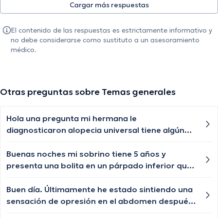
Cargar más respuestas
El contenido de las respuestas es estrictamente informativo y
no debe considerarse como sustituto a un asesoramiento
médico.
Otras preguntas sobre Temas generales
Hola una pregunta mi hermana le
diagnosticaron alopecia universal tiene algún
tratamiento para q le vuelva a crecer el cabello
las cejas y pestañas , aunque ya le están
Buenas noches mi sobrino tiene 5 años y
creciendo de a poquito pero lento y chiquititos
presenta una bolita en un párpado inferior que
pelitos blancos y unos negros con las cejas y
por momentos se desaparece y nuevamente le
pestañas igual algún tratamiento q le ayude a
vuelve aparecer, qué especialista nos puede
Buen día. Últimamente he estado sintiendo una
crecer o esa enfermedad ya no tiene
ayudar?
sensación de opresión en el abdomen después
tratamiento?
de comer. ¿Podría ser indigestión?