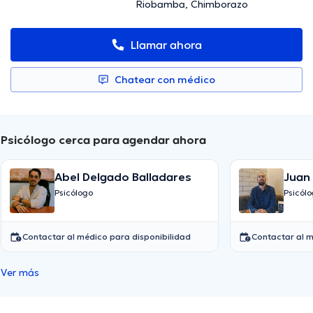
Riobamba, Chimborazo
Llamar ahora
Chatear con médico
Psicólogo cerca para agendar ahora
Abel Delgado Balladares
Juan 
Garc
Psicólogo
Psicól
Contactar al médico para disponibilidad
Contactar al m
Ver más