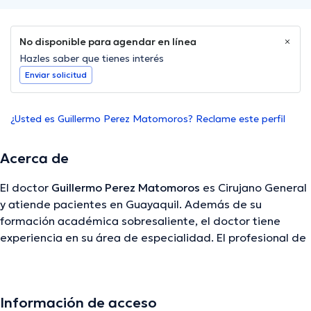
No disponible para agendar en línea
Hazles saber que tienes interés
Enviar solicitud
¿Usted es Guillermo Perez Matomoros? Reclame este perfil
Acerca de
El doctor
Guillermo Perez Matomoros
es Cirujano General
y atiende pacientes en Guayaquil. Además de su
formación académica sobresaliente, el doctor tiene
experiencia en su área de especialidad. El profesional de
la salud tiene numerosos años de experiencia laboral en
su temática de estudio. Adicionalmente, él se ha
desempeñado como miembro de diversas asociaciones
Información de acceso
médicas. Guillermo Perez Matomoros ha contribuido en