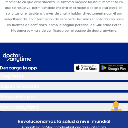
momento en que experimenta un síntoma médico hasta el momento en
que se resuelve, permitiéndole encontrar el mejor doctor de su elección,
solicitar orientación a través de chat y hablar directamente con él por
videollamada. La información de este perfil ha sido recopilada con base
en fuentes de confianza, como la página personal de Guillermo Perez
Matomoros y ha sido verificada por el equipo de doctoranytime.
Descarga la app
Regiones
Especialidades
Búsqueda por
doctoranytime
Revolucionamos la salud a nivel mundial
Grecia
Bélgica
México
Colombia
Ecuador
Guatemala