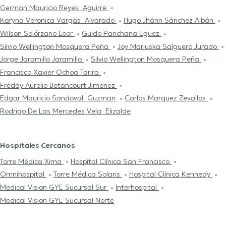
German Mauricio Reyes Aguirre
Karyna Veronica Vargas Alvarado
Hugo Jhánn Sánchez Albán
Wilson Solórzano Loor
Guido Panchana Eguez
Silvio Wellington Mosquera Peña
Joy Mariuska Salguero Jurado
Jorge Jaramillo Jaramillo
Silvio Wellington Mosquera Peña
Francisco Xavier Ochoa Tarira
Freddy Aurelio Betancourt Jimenez
Edgar Mauricio Sandoval Guzman
Carlos Marquez Zevallos
Rodrigo De Las Mercedes Vela Elizalde
Hospitales Cercanos
Torre Médica Xima
Hospital Clínica San Francisco
Omnihospital
Torre Médica Solaris
Hospital Clínica Kennedy
Medical Vision GYE Sucursal Sur
Interhospital
Medical Vision GYE Sucursal Norte