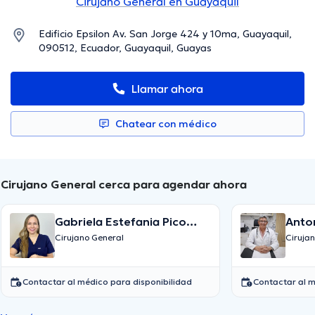
Cirujano General en Guayaquil
Edificio Epsilon Av. San Jorge 424 y 10ma, Guayaquil,
090512, Ecuador, Guayaquil, Guayas
Llamar ahora
Chatear con médico
Cirujano General cerca para agendar ahora
Gabriela Estefania Pico
Anto
Loor
Cirujano General
Ciruja
Contactar al médico para disponibilidad
Contactar al m