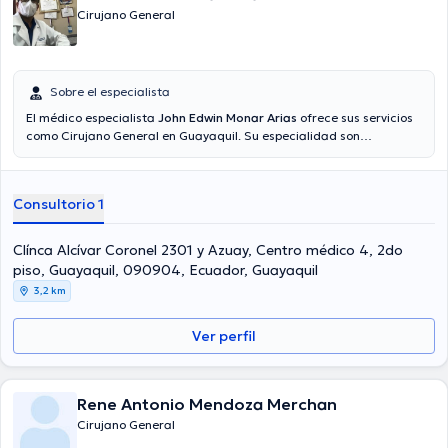
Cirujano General
Sobre el especialista
El médico especialista
John Edwin Monar Arias
ofrece sus servicios
como Cirujano General en Guayaquil. Su especialidad son
Laparoscopista. El precio de la consulta con el médico John Edwin
Monar Arias es de desde $40 hasta $70.
Consultorio 1
Clínca Alcívar Coronel 2301 y Azuay, Centro médico 4, 2do
piso, Guayaquil, 090904, Ecuador, Guayaquil
3,2 km
Ver perfil
Rene Antonio Mendoza Merchan
Cirujano General