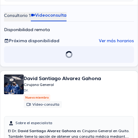
Paute Vallejo es de $40. Algunos de los servicios médicos ofrecidos
en el consultorio son: Apendicitis, Cirugía digestiva, Hernias, Cirugía
de vesícula biliar.
Videoconsulta
Consultorio 1
Disponibilidad remota
Próxima disponibilidad
Ver más horarios
David Santiago Alvarez Gahona
Cirujano General
Dr.
Nuevo miembro
Vídeo-consulta
Sobre el especialista
El Dr.
David Santiago Alvarez Gahona
es Cirujano General en Quito.
También tiene la opción de obtener una consulta médica mediante