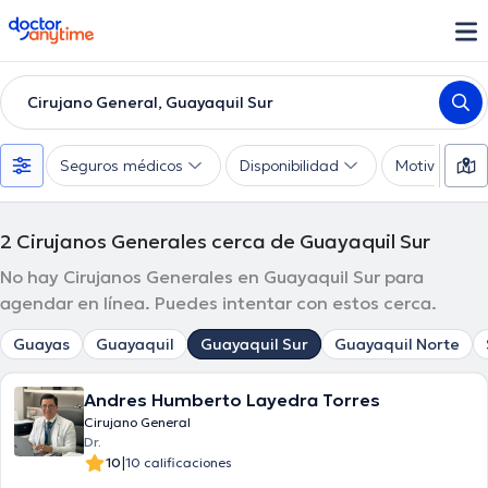
doctoranytime
Cirujano General, Guayaquil Sur
Seguros médicos
Disponibilidad
Motivo de co
2
Cirujanos Generales cerca de Guayaquil Sur
No hay Cirujanos Generales en Guayaquil Sur para
agendar en línea. Puedes intentar con estos cerca.
Guayas
Guayaquil
Guayaquil Sur
Guayaquil Norte
Andres Humberto Layedra Torres
Cirujano General
Dr.
|
10
10 calificaciones