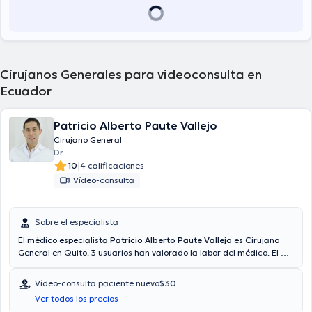
Cirujanos Generales para videoconsulta en
Ecuador
Patricio Alberto Paute Vallejo
Cirujano General
Dr.
|
10
4 calificaciones
Vídeo-consulta
Sobre el especialista
El médico especialista
Patricio Alberto Paute Vallejo
es Cirujano
General en Quito. 3 usuarios han valorado la labor del médico. El Dr.
cuenta con servicio de video-consulta. El médico proporciona
mejores precios con las siguientes aseguradoras: Consulta privada,
Vídeo-consulta paciente nuevo
$30
Plan Vital - Medicina Prepagada, Vía reembolso con cualquier
Ver todos los precios
aseguradora. El precio de la consulta con el médico Patricio Alberto