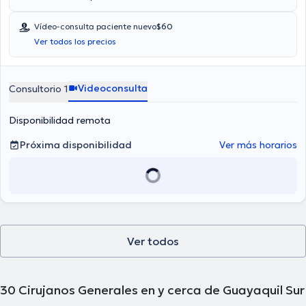
videollamada. Aseguradoras tales como Consulta privada, Vía
reembolso con cualquier aseguradora son aceptadas. El precio de
Vídeo-consulta paciente nuevo
$60
la consulta con el médico especialista David Santiago Alvarez
Ver todos los precios
Gahona es de $60.
Videoconsulta
Consultorio 1
Disponibilidad remota
Próxima disponibilidad
Ver más horarios
Ver todos
30
Cirujanos Generales en y cerca de Guayaquil Sur