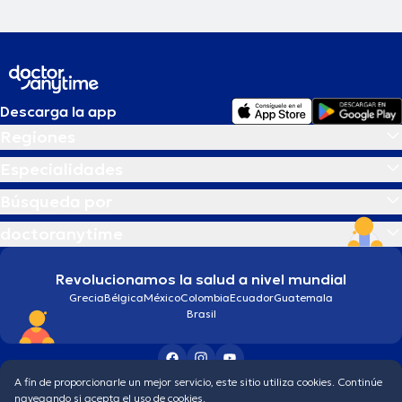
Descarga la app
Regiones
Especialidades
Búsqueda por
doctoranytime
Revolucionamos la salud a nivel mundial
Grecia
Bélgica
México
Colombia
Ecuador
Guatemala
Brasil
A fin de proporcionarle un mejor servicio, este sitio utiliza cookies. Continúe
Condiciones generales
Política de protección de los datos personales
navegando si acepta el uso de cookies.