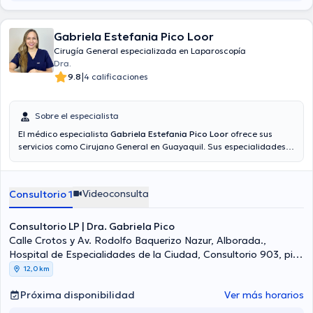
Gabriela Estefania Pico Loor
Cirugía General especializada en Laparoscopía
Dra.
|
9.8
4 calificaciones
Sobre el especialista
El médico especialista
Gabriela Estefania Pico Loor
ofrece sus
servicios como Cirujano General en Guayaquil. Sus especialidades
son Cirugía Laparoscópica Abdominal, Laparoscopista.
Aseguradoras tales como Consulta privada son aceptadas. Algunos
de los servicios médicos ofrecidos en el consultorio son: Apendicitis,
Videoconsulta
Consultorio 1
Cirugía digestiva, Hernias, Cirugía de vesícula biliar.
Consultorio LP | Dra. Gabriela Pico
Calle Crotos y Av. Rodolfo Baquerizo Nazur, Alborada.,
Hospital de Especialidades de la Ciudad, Consultorio 903, piso
9, Guayaquil
12,0 km
Próxima disponibilidad
Ver más horarios