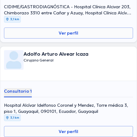
CIDIME/GASTRODIAGNÓSTICA - Hospital Clínica Alcivar 203,
Chimborazo 3310 entre Cañar y Azuay, Hospital Clínica Alcívar,
Guayaquil, 090101, Ecuador, Guayaquil
3,1 km
Ver perfil
Adolfo Arturo Alvear Icaza
Cirujano General
Consultorio 1
Hospital Alcívar Idelfonso Coronel y Mendez, Torre médica 3,
piso 1, Guayaquil, 090101, Ecuador, Guayaquil
3,1 km
Ver perfil